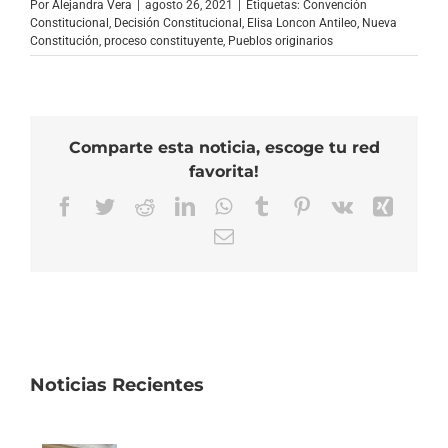
Por
Alejandra Vera
|
agosto 26, 2021
|
Etiquetas:
Convención
Constitucional
,
Decisión Constitucional
,
Elisa Loncon Antileo
,
Nueva
Constitución
,
proceso constituyente
,
Pueblos originarios
Comparte esta noticia, escoge tu red
favorita!
Facebook
Twitter
Reddit
LinkedIn
WhatsApp
Tumblr
Pinterest
Vk
Xing
Correo
electrónico
Noticias Recientes