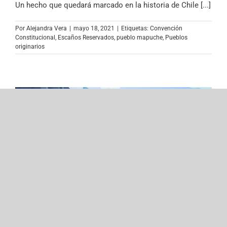
Un hecho que quedará marcado en la historia de Chile [...]
Por
Alejandra Vera
|
mayo 18, 2021
|
Etiquetas:
Convención
Constitucional
,
Escaños Reservados
,
pueblo mapuche
,
Pueblos
originarios
INE extiende el plazo para que los
pueblos originarios y
afrodescendiente chileno contesten
la ficha de Participación