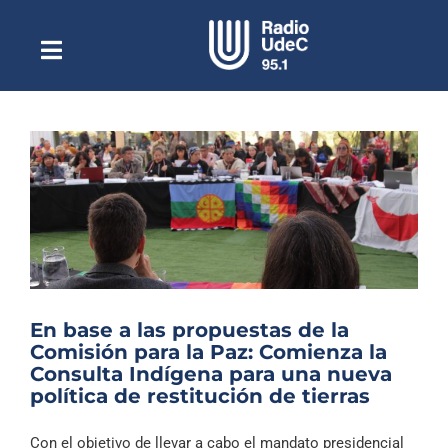
Saltar
al
contenido
Toggle
Escuchar Radio UdeC
Navigation
en vivo
Quiénes Somos
Programación
Podcast
Noticias
Reportajes
En base a las propuestas de la
Columnas
Comisión para la Paz: Comienza la
Consulta Indígena para una nueva
Música Clásica
política de restitución de tierras
Especiales
Con el objetivo de llevar a cabo el mandato presidencial