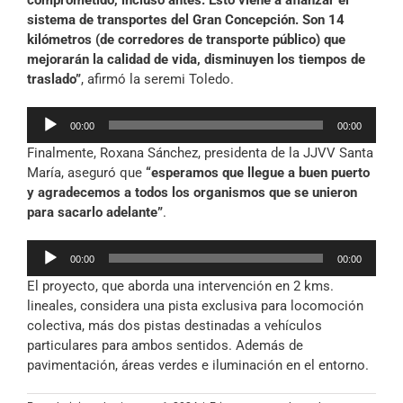
comprometido, incluso antes. Esto viene a afianzar el
sistema de transportes del Gran Concepción. Son 14
kilómetros (de corredores de transporte público) que
mejorarán la calidad de vida, disminuyen los tiempos de
traslado”
, afirmó la seremi Toledo.
Reproductor
00:00
00:00
de
Finalmente, Roxana Sánchez, presidenta de la JJVV Santa
audio
María, aseguró que
“esperamos que llegue a buen puerto
y agradecemos a todos los organismos que se unieron
para sacarlo adelante”
.
Reproductor
00:00
00:00
de
El proyecto, que aborda una intervención en 2 kms.
audio
lineales, considera una pista exclusiva para locomoción
colectiva, más dos pistas destinadas a vehículos
particulares para ambos sentidos. Además de
pavimentación, áreas verdes e iluminación en el entorno.