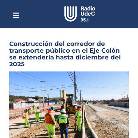
Saltar
al
contenido
Toggle
Escuchar Radio UdeC
Navigation
en vivo
Quiénes Somos
Construcción del corredor de
transporte público en el Eje Colón
Programación
se extendería hasta diciembre del
2025
Podcast
Ver
Noticias
imagen
más
Reportajes
grande
Columnas
Música Clásica
Especiales