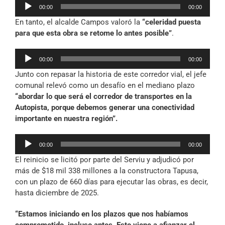
Reproductor
00:00
00:00
de
En tanto, el alcalde Campos valoró la
“celeridad puesta
audio
para que esta obra se retome lo antes posible”
.
Reproductor
00:00
00:00
de
Junto con repasar la historia de este corredor vial, el jefe
audio
comunal relevó como un desafío en el mediano plazo
“abordar lo que será el corredor de transportes en la
Autopista, porque debemos generar una conectividad
importante en nuestra región”.
Reproductor
00:00
00:00
de
El reinicio se licitó por parte del Serviu y adjudicó por
audio
más de $18 mil 338 millones a la constructora Tapusa,
con un plazo de 660 días para ejecutar las obras, es decir,
hasta diciembre de 2025.
“Estamos iniciando en los plazos que nos habíamos