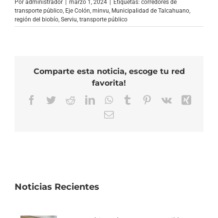
Por
administrador
|
marzo 1, 2024
|
Etiquetas:
corredores de
transporte público
,
Eje Colón
,
minvu
,
Municipalidad de Talcahuano
,
región del biobío
,
Serviu
,
transporte público
Comparte esta noticia, escoge tu red
favorita!
Facebook
Twitter
Reddit
LinkedIn
WhatsApp
Tumblr
Pinterest
Vk
Xing
Correo
electrónico
Noticias Recientes