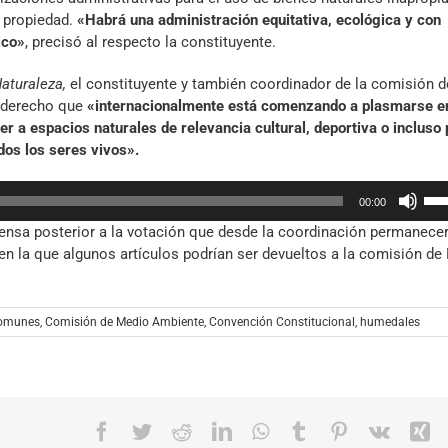
par
e propiedad.
«Habrá una administración equitativa, ecológica y con
aum
ico»
, precisó al respecto la constituyente.
o
dis
aturaleza,
el constituyente y también coordinador de la comisión d
el
n derecho que
«internacionalmente está comenzando a plasmarse 
vol
r a espacios naturales de relevancia cultural, deportiva o incluso 
dos los seres vivos».
Util
00:00
las
rensa posterior a la votación que desde la coordinación permanece
tec
, en la que algunos artículos podrían ser devueltos a la comisión d
de
fle
arr
par
comunes
,
Comisión de Medio Ambiente
,
Convención Constitucional
,
humedales
aum
o
dis
el
Facebook
Twitter
Reddit
LinkedIn
WhatsApp
Tumblr
Pinterest
Vk
X
vol