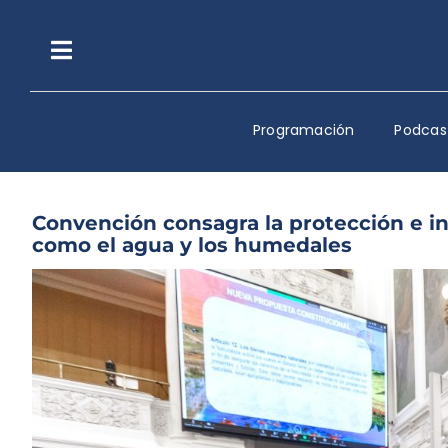
Saltar
al
contenido
Toggle
Navigation
Programación
Podcas
Convención consagra la protección e i
como el agua y los humedales
Ver
imagen
más
grande