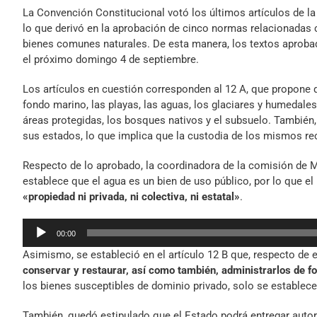
La Convención Constitucional votó los últimos artículos de 
lo que derivó en la aprobación de cinco normas relacionadas c
bienes comunes naturales. De esta manera, los textos aprobad
el próximo domingo 4 de septiembre.
Los artículos en cuestión corresponden al 12 A, que propone q
fondo marino, las playas, las aguas, los glaciares y humedales
áreas protegidas, los bosques nativos y el subsuelo. También, 
sus estados, lo que implica que la custodia de los mismos rec
Respecto de lo aprobado, la coordinadora de la comisión de M
establece que el agua es un bien de uso público, por lo que el
«propiedad ni privada, ni colectiva, ni estatal»
.
Reproductor
00:00
de
Asimismo, se estableció en el artículo 12 B que, respecto de 
audio
conservar y restaurar, así como también, administrarlos de fo
los bienes susceptibles de dominio privado, solo se establec
También, quedó estipulado que el Estado podrá entregar autori