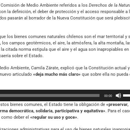
la Comisión de Medio Ambiente referidos a los
Derechos de la Natur
on la definición, el deber de protección y el acceso responsable a 
os pasarán al borrador de la Nueva Constitución que será plebisc
ue los bienes comunes naturales chilenos son el mar territorial y 
, los campos geotérmicos, el aire, la atmósfera, la alta montaña, la
la citada norma estipula que el aire y el agua son inapropiables en
aería sobre el Estado.
edio Ambiente, Camila Zárate, explicó que la Constitución actual 
 nuevo articulado
«deja mucho más claro»
que sobre ella no pueda e
Util
00:00
las
estos bienes comunes, el Estado tiene la obligación de
«preservar,
tec
rma democrática, solidaria, participativa y equitativa»
. Para el cas
de
e como deber el
«regular su uso y goce»
.
fle
arr
zaciones administrativas para el uso de bienes naturales inapropia