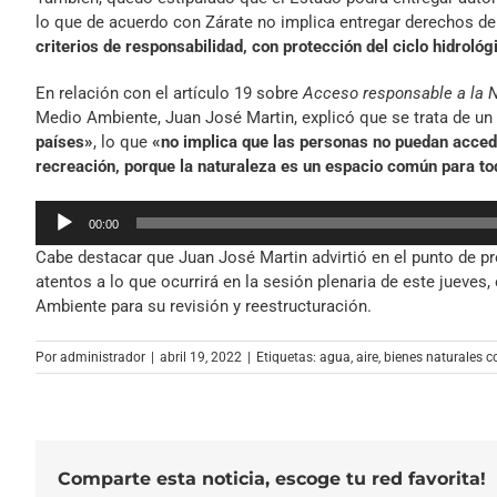
lo que de acuerdo con Zárate no implica entregar derechos d
criterios de responsabilidad, con protección del ciclo hidrológ
En relación con el artículo 19 sobre
Acceso responsable a la N
Medio Ambiente, Juan José Martin, explicó que se trata de u
países»
, lo que
«no implica que las personas no puedan accede
recreación, porque la naturaleza es un espacio común para to
Reproductor
00:00
de
Cabe destacar que Juan José Martin advirtió en el punto de p
audio
atentos a lo que ocurrirá en la sesión plenaria de este jueves
Ambiente para su revisión y reestructuración.
Por
administrador
|
abril 19, 2022
|
Etiquetas:
agua
,
aire
,
bienes naturales 
Comparte esta noticia, escoge tu red favorita!