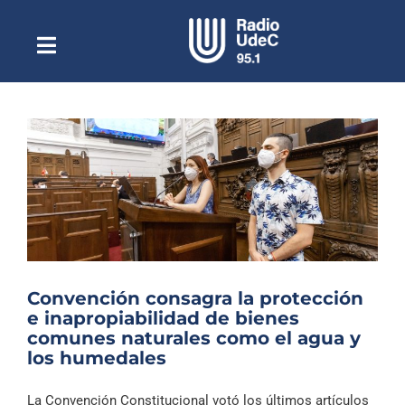
Saltar
al
contenido
Toggle
Escuchar Radio UdeC
Navigation
en vivo
Quiénes Somos
Programación
Podcast
Noticias
Reportajes
Convención consagra la protección
Columnas
e inapropiabilidad de bienes
comunes naturales como el agua y
Música Clásica
los humedales
Especiales
La Convención Constitucional votó los últimos artículos