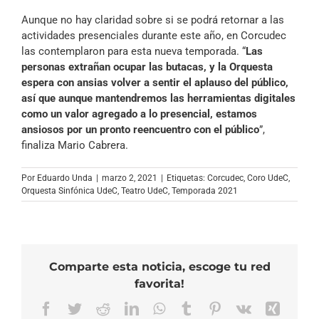
Aunque no hay claridad sobre si se podrá retornar a las
actividades presenciales durante este año, en Corcudec
las contemplaron para esta nueva temporada. “
Las
personas extrañan ocupar las butacas, y la Orquesta
espera con ansias volver a sentir el aplauso del público,
así que aunque mantendremos las herramientas digitales
como un valor agregado a lo presencial, estamos
ansiosos por un pronto reencuentro con el público
”,
finaliza Mario Cabrera.
Por
Eduardo Unda
|
marzo 2, 2021
|
Etiquetas:
Corcudec
,
Coro UdeC
,
Orquesta Sinfónica UdeC
,
Teatro UdeC
,
Temporada 2021
Comparte esta noticia, escoge tu red
favorita!
Facebook
Twitter
Reddit
LinkedIn
WhatsApp
Tumblr
Pinterest
Vk
Xing