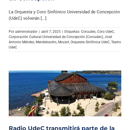
La Orquesta y Coro Sinfónico Universidad de Concepción
(UdeC) volverán [...]
Por
administrador
|
abril 7, 2025
|
Etiquetas:
Corcudec
,
Coro UdeC
,
Corporación Cultural Universidad de Concepción (Corcudec)
,
José
Antonio Méndez
,
Mendelssohn
,
Mozart
,
Orquesta Sinfónica UdeC
,
Teatro
UdeC
Radio UdeC transmitirá parte de la