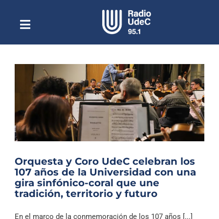
Saltar
al
contenido
Toggle
Escuchar Radio UdeC
Navigation
en vivo
Quiénes Somos
Programación
Podcast
Noticias
Reportajes
Orquesta y Coro UdeC celebran los
Columnas
107 años de la Universidad con una
gira sinfónico-coral que une
Música Clásica
tradición, territorio y futuro
Especiales
En el marco de la conmemoración de los 107 años [...]