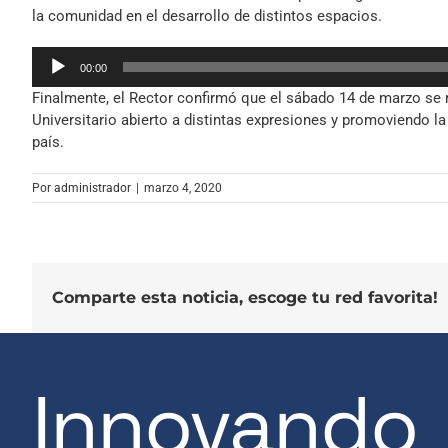
la comunidad en el desarrollo de distintos espacios.
Reproductor
00:00
de
Finalmente, el Rector confirmó que el sábado 14 de marzo se r
audio
Universitario abierto a distintas expresiones y promoviendo la
país.
Por
administrador
|
marzo 4, 2020
Comparte esta noticia, escoge tu red favorita!
Innovando