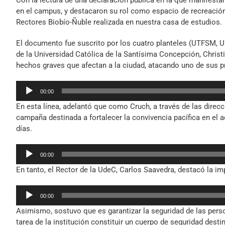
Con la lectura de una declaración pública en la que manifest
en el campus, y destacaron su rol como espacio de recreación,
Rectores Biobío-Ñuble realizada en nuestra casa de estudios.
El documento fue suscrito por los cuatro planteles (UTFSM, UB
de la Universidad Católica de la Santísima Concepción, Christ
hechos graves que afectan a la ciudad, atacando uno de sus p
Reproductor
00:00
de
En esta línea, adelantó que como Cruch, a través de las dire
audio
campaña destinada a fortalecer la convivencia pacífica en el 
días.
Reproductor
00:00
de
En tanto, el Rector de la UdeC, Carlos Saavedra, destacó la i
audio
Reproductor
00:00
de
Asimismo, sostuvo que es garantizar la seguridad de las pers
audio
tarea de la institución constituir un cuerpo de seguridad desti