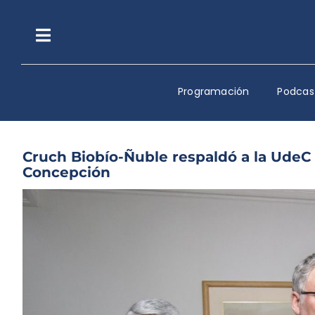
Saltar
al
contenido
Toggle
Navigation
Programación
Podcas
Cruch Biobío-Ñuble respaldó a la UdeC 
Concepción
Ver
imagen
más
grande