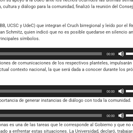
aron su apoyo a la UdeC ante los hechos ocurridos las últimas sem
 cultura y diálogo para la comunidad, finalizó la reunión del Conse
B, UCSC y UdeC) que integran el Cruch birregional y leído por el R
ian Schmitz, quien indicó que no es posible quedarse en silencio a
rincipales símbolos.
Util
00:00
las
cciones de comunicaciones de los respectivos planteles, impulsarán
tec
actual contexto nacional, la que será dada a conocer durante los p
de
fle
arr
Util
par
00:00
las
aum
mportancia de generar instancias de diálogo con toda la comunidad.
tec
o
de
dis
Util
fle
el
00:00
las
arr
vol
onas es una de las tareas que le corresponde al Gobierno y que no 
tec
par
nado a enfrentar estas situaciones. La Universidad, declaró, trabaja
de