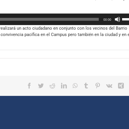
aum
fle
o
arr
dis
Util
par
el
00:00
las
aum
vol
ealizará un acto ciudadano en conjunto con los vecinos del Barrio
tec
o
 convivencia pacífica en el Campus pero también en la ciudad y en 
de
dis
fle
el
arr
vol
par
aum
o
dis
el
Facebook
Twitter
Reddit
LinkedIn
WhatsApp
Tumblr
Pinterest
Vk
X
vol