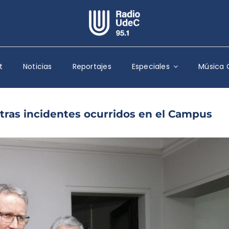
Escuchar Radio UdeC
en vivo
t
Noticias
Reportajes
Especiales
Música 
Quiénes Somos
Programación
Podcast
tras incidentes ocurridos en el Campus
Noticias
Reportajes
Columnas
Música Clásica
Especiales