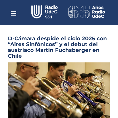
Saltar
al
contenido
Toggle
Escuchar Radio UdeC
Navigation
en vivo
Quiénes Somos
D-Cámara despide el ciclo 2025 con
“Aires Sinfónicos” y el debut del
Programación
austriaco Martin Fuchsberger en
Chile
Podcast
Ver
Noticias
imagen
más
Reportajes
grande
Columnas
Música Clásica
Especiales