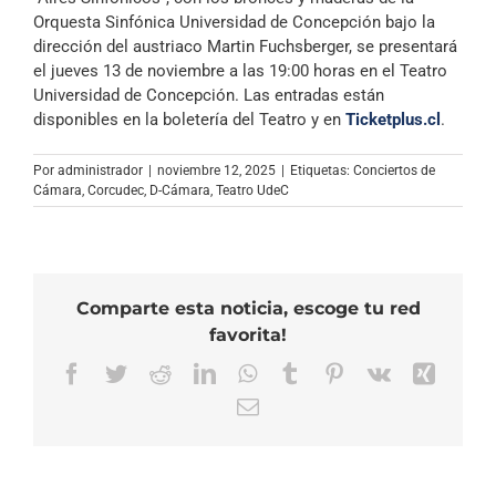
Orquesta Sinfónica Universidad de Concepción bajo la
dirección del austriaco Martin Fuchsberger, se presentará
el jueves 13 de noviembre a las 19:00 horas en el Teatro
Universidad de Concepción. Las entradas están
disponibles en la boletería del Teatro y en
Ticketplus.cl
.
Por
administrador
|
noviembre 12, 2025
|
Etiquetas:
Conciertos de
Cámara
,
Corcudec
,
D-Cámara
,
Teatro UdeC
Comparte esta noticia, escoge tu red
favorita!
Facebook
Twitter
Reddit
LinkedIn
WhatsApp
Tumblr
Pinterest
Vk
Xing
Correo
electrónico