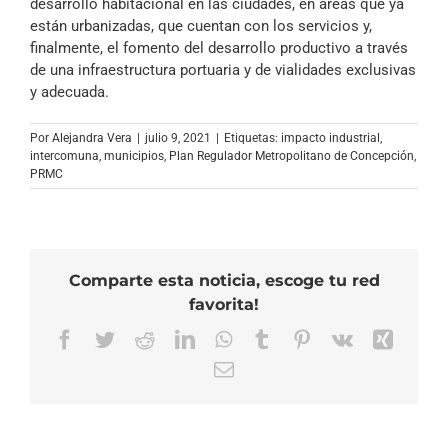
desarrollo habitacional en las ciudades, en áreas que ya
están urbanizadas, que cuentan con los servicios y,
finalmente, el fomento del desarrollo productivo a través
de una infraestructura portuaria y de vialidades exclusivas
y adecuada.
Por
Alejandra Vera
|
julio 9, 2021
|
Etiquetas:
impacto industrial
,
intercomuna
,
municipios
,
Plan Regulador Metropolitano de Concepción
,
PRMC
Comparte esta noticia, escoge tu red
favorita!
Facebook
Twitter
Reddit
LinkedIn
WhatsApp
Tumblr
Pinterest
Vk
Xing
Correo
electrónico