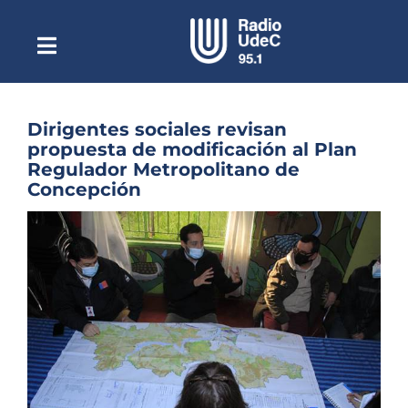
Saltar
al
contenido
Toggle
Escuchar Radio UdeC
Navigation
en vivo
Quiénes Somos
Dirigentes sociales revisan
propuesta de modificación al Plan
Programación
Regulador Metropolitano de
Concepción
Podcast
Ver
Noticias
imagen
más
Reportajes
grande
Columnas
Música Clásica
Especiales