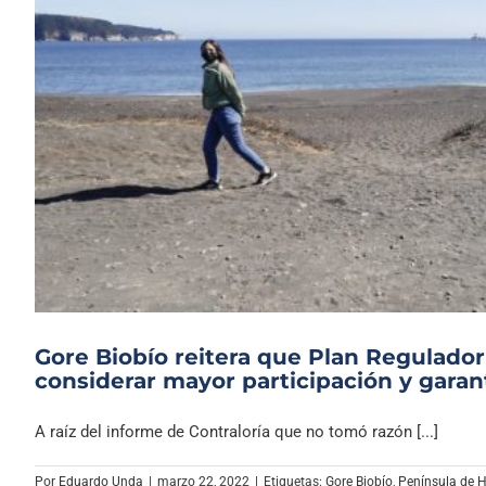
Gore Biobío reitera que Plan Regulado
considerar mayor participación y garan
A raíz del informe de Contraloría que no tomó razón [...]
Por
Eduardo Unda
|
marzo 22, 2022
|
Etiquetas:
Gore Biobío
,
Península de 