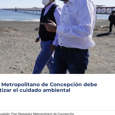
r Metropolitano de Concepción debe
tizar el cuidado ambiental
Hualpén
,
Plan Regulador Metropolitano de Concepción
,