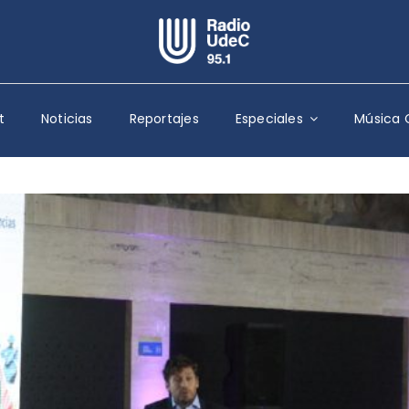
Escuchar Radio UdeC
en vivo
t
Noticias
Reportajes
Especiales
Música 
Quiénes Somos
Programación
Podcast
Noticias
Reportajes
Columnas
Música Clásica
Especiales