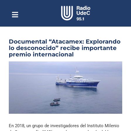
Saltar
al
contenido
Toggle
Escuchar Radio UdeC
Navigation
en vivo
Quiénes Somos
Documental “Atacamex: Explorando
lo desconocido” recibe importante
Programación
premio internacional
Podcast
Ver
imagen
Noticias
más
grande
Reportajes
Columnas
Música Clásica
Especiales
En 2018, un grupo de investigadores del Instituto Milenio