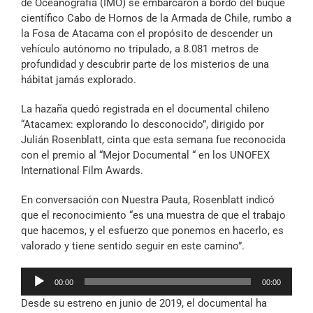
de Oceanografía (IMO) se embarcaron a bordo del buque
Archivo Sonoro
científico Cabo de Hornos de la Armada de Chile, rumbo a
la Fosa de Atacama con el propósito de descender un
vehículo autónomo no tripulado, a 8.081 metros de
profundidad y descubrir parte de los misterios de una
hábitat jamás explorado.
La hazaña quedó registrada en el documental chileno
“Atacamex: explorando lo desconocido”, dirigido por
Julián Rosenblatt, cinta que esta semana fue reconocida
con el premio al “Mejor Documental “ en los UNOFEX
International Film Awards.
En conversación con Nuestra Pauta, Rosenblatt indicó
que el reconocimiento “es una muestra de que el trabajo
que hacemos, y el esfuerzo que ponemos en hacerlo, es
valorado y tiene sentido seguir en este camino”.
Reproductor
00:00
00:00
de
Desde su estreno en junio de 2019, el documental ha
audio