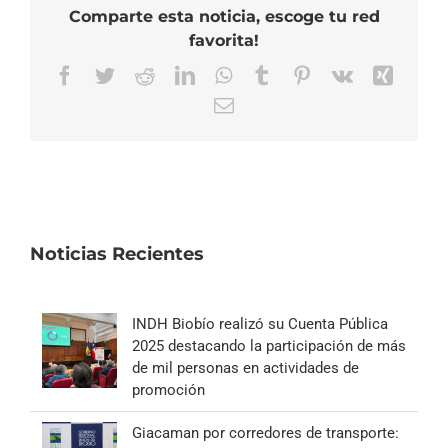
Comparte esta noticia, escoge tu red
favorita!
Facebook
Twitter
Reddit
LinkedIn
WhatsApp
Tumblr
Pinterest
Vk
Xing
Correo
electrónico
Noticias Recientes
INDH Biobío realizó su Cuenta Pública
2025 destacando la participación de más
de mil personas en actividades de
promoción
Giacaman por corredores de transporte: