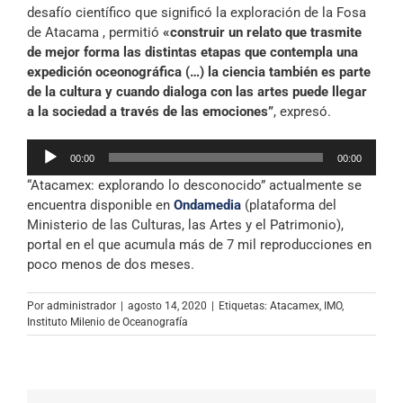
desafío científico que significó la exploración de la Fosa
de Atacama , permitió
«construir un relato que trasmite
de mejor forma las distintas etapas que contempla una
expedición oceonográfica (…) la ciencia también es parte
de la cultura y cuando dialoga con las artes puede llegar
a la sociedad a través de las emociones”
, expresó.
Reproductor
00:00
00:00
de
“Atacamex: explorando lo desconocido” actualmente se
audio
encuentra disponible en
Ondamedia
(plataforma del
Ministerio de las Culturas, las Artes y el Patrimonio),
portal en el que acumula más de 7 mil reproducciones en
poco menos de dos meses.
Por
administrador
|
agosto 14, 2020
|
Etiquetas:
Atacamex
,
IMO
,
Instituto Milenio de Oceanografía