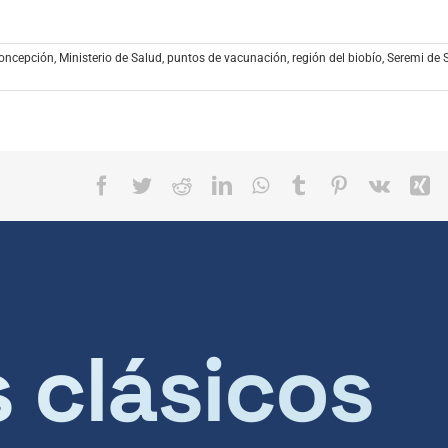
oncepción
,
Ministerio de Salud
,
puntos de vacunación
,
región del biobío
,
Seremi de 
Facebook
Twitter
Reddit
LinkedIn
WhatsApp
Tumblr
Pinterest
Vk
X
s clásicos