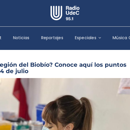
Escuchar Radio UdeC
en vivo
t
Noticias
Reportajes
Especiales
Música 
Quiénes Somos
Programación
Podcast
gión del Biobío? Conoce aquí los puntos
4 de julio
Noticias
Reportajes
Columnas
Música Clásica
Especiales