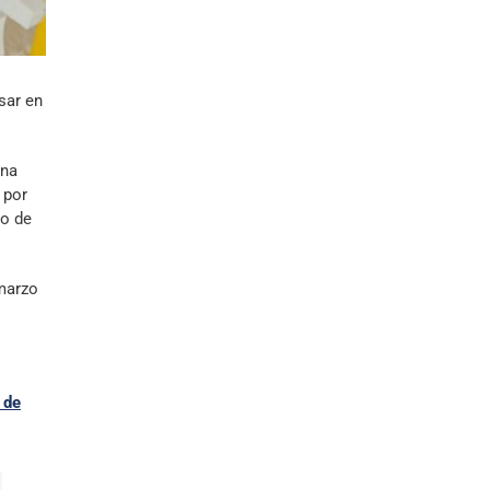
sar en
ana
 por
zo de
 marzo
 de