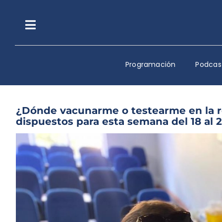
Saltar
al
contenido
Toggle
Navigation
Programación
Podcas
¿Dónde vacunarme o testearme en la re
dispuestos para esta semana del 18 al 2
Ver
imagen
más
grande