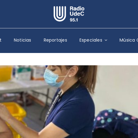
Escuchar Radio UdeC
en vivo
t
Noticias
Reportajes
Especiales
Música 
Quiénes Somos
Programación
Podcast
Noticias
Reportajes
Columnas
Música Clásica
Especiales