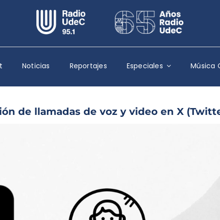
Escuchar Radio UdeC
en vivo
Quiénes Somos
t
Noticias
Reportajes
Especiales
Música 
Programación
Podcast
ión de llamadas de voz y video en X (Twitt
Noticias
Reportajes
Columnas
Música Clásica
Especiales