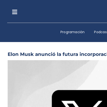
Saltar
al
contenido
Toggle
Navigation
Programación
Podcas
Elon Musk anunció la futura incorporac
Ver
imagen
más
grande