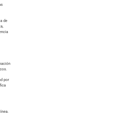
as
ia de
a,
encia
rmación
icos.
ad por
fica
ínea.