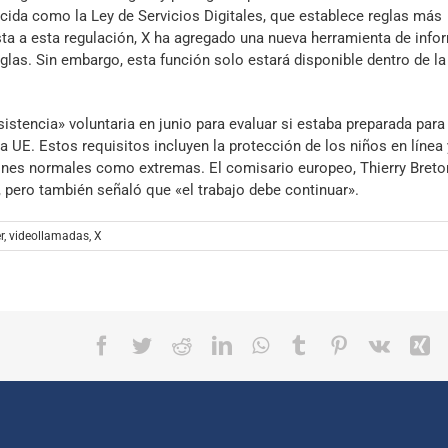
ida como la Ley de Servicios Digitales, que establece reglas más
sta a esta regulación, X ha agregado una nueva herramienta de info
glas. Sin embargo, esta función solo estará disponible dentro de la
sistencia» voluntaria en junio para evaluar si estaba preparada para
la UE. Estos requisitos incluyen la protección de los niños en línea 
iones normales como extremas. El comisario europeo, Thierry Breto
pero también señaló que «el trabajo debe continuar».
r
,
videollamadas
,
X
Facebook
Twitter
Reddit
LinkedIn
WhatsApp
Tumblr
Pinterest
Vk
X