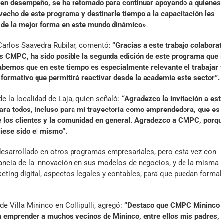
uen desempeño, se ha retomado para continuar apoyando a quienes
echo de este programa y destinarle tiempo a la capacitación les
 de la mejor forma en este mundo dinámico».
. Carlos Saavedra Rubilar, comentó:
“Gracias a este trabajo colabora
as CMPC, ha sido posible la segunda edición de este programa que 
emos que en este tiempo es especialmente relevante el trabajar 
 formativo que permitirá reactivar desde la academia este sector”.
e la localidad de Laja, quien señaló:
“Agradezco la invitación a es
ara todos, incluso para mi trayectoria como emprendedora, que es 
de los clientes y la comunidad en general. Agradezco a CMPC, porq
biese sido el mismo”.
esarrollado en otros programas empresariales, pero esta vez con
ancia de la innovación en sus modelos de negocios, y de la misma
ting digital, aspectos legales y contables, para que puedan formal
e Villa Mininco en Collipulli, agregó:
“Destaco que CMPC Mininco
 a emprender a muchos vecinos de Mininco, entre ellos mis padres,