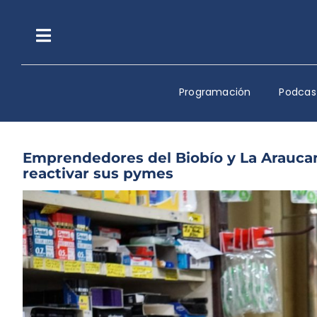
Saltar
al
contenido
Toggle
Navigation
Programación
Podcas
Emprendedores del Biobío y La Arauca
reactivar sus pymes
Ver
imagen
más
grande