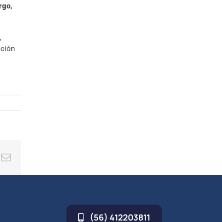
rgo,
,
ación
ing
Correo
electrónico
(56) 412203811