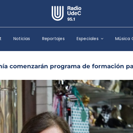
Escuchar Radio UdeC
en vivo
t
Noticias
Reportajes
Especiales
Música 
Quiénes Somos
Programación
Podcast
nía comenzarán programa de formación pa
Noticias
Reportajes
Columnas
Música Clásica
Especiales