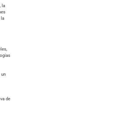
 la
nes
 la
les,
logías
e un
iva de