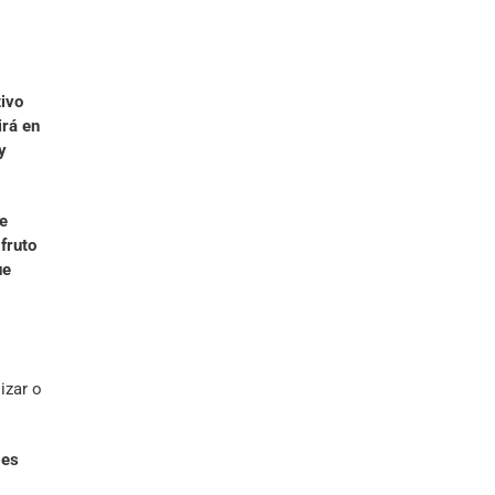
tivo
irá en
y
te
fruto
ue
izar o
 es