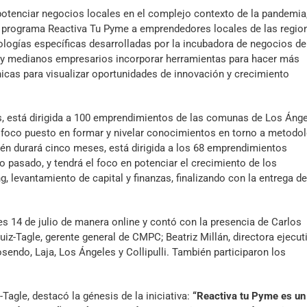
potenciar negocios locales en el complejo contexto de la pandemia,
l programa Reactiva Tu Pyme a emprendedores locales de las regio
dologías específicas desarrolladas por la incubadora de negocios de
 y medianos empresarios incorporar herramientas para hacer más
cas para visualizar oportunidades de innovación y crecimiento
s, está dirigida a 100 emprendimientos de las comunas de Los Ánge
el foco puesto en formar y nivelar conocimientos en torno a metodo
én durará cinco meses, está dirigida a los 68 emprendimientos
o pasado, y tendrá el foco en potenciar el crecimiento de los
, levantamiento de capital y finanzas, finalizando con la entrega d
es 14 de julio de manera online y contó con la presencia de Carlos
iz-Tagle, gerente general de CMPC; Beatriz Millán, directora ejecut
endo, Laja, Los Ángeles y Collipulli. También participaron los
Tagle, destacó la génesis de la iniciativa:
“Reactiva tu Pyme es un