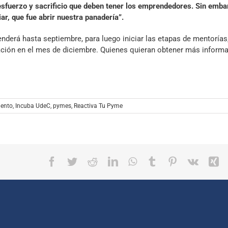
esfuerzo y sacrificio que deben tener los emprendedores. Sin emba
r, que fue abrir nuestra panadería”.
enderá hasta septiembre, para luego iniciar las etapas de mentorías
ación en el mes de diciembre. Quienes quieran obtener más inform
ento
,
Incuba UdeC
,
pymes
,
Reactiva Tu Pyme
Facebook
Twitter
Reddit
LinkedIn
WhatsApp
Tumblr
Pinterest
Vk
X