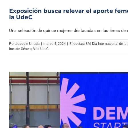
Exposición busca relevar el aporte f
la UdeC
Una selección de quince mujeres destacadas en las áreas de e
Por
Joaquin Urrutia
|
marzo 4, 2024
|
Etiquetas:
8M
,
Día Internacional de la
Ines de Género
,
Vrid UdeC