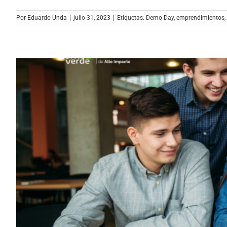
Por
Eduardo Unda
|
julio 31, 2023
|
Etiquetas:
Demo Day
,
emprendimientos
,