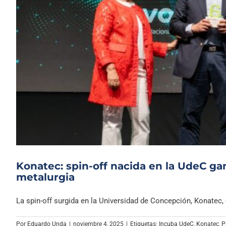
Konatec: spin-off nacida en la UdeC g
metalurgia
La spin-off surgida en la Universidad de Concepción, Konatec, e
Por
Eduardo Unda
|
noviembre 4, 2025
|
Etiquetas:
Incuba UdeC
,
Konatec
,
P