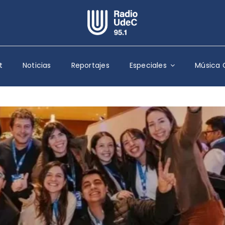
Escuchar Radio UdeC
en vivo
t
Noticias
Reportajes
Especiales
Música 
Quiénes Somos
Programación
Podcast
Noticias
Reportajes
Columnas
Música Clásica
Especiales