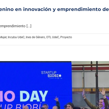
emenino en innovación y emprendimiento d
mprendimiento [...]
 Mujer
,
Incuba UdeC
,
Ines de Género
,
OTL UdeC
,
Proyecto