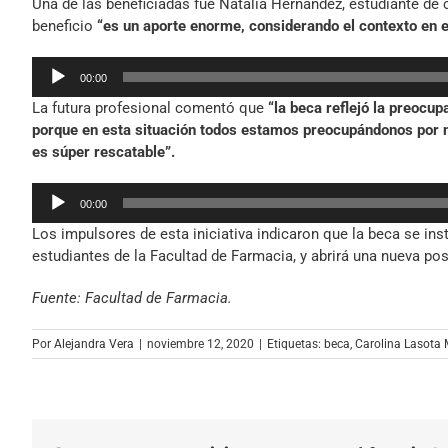
Una de las beneficiadas fue Natalia Hernández, estudiante de 
beneficio
“es un aporte enorme, considerando el contexto en 
Reproductor
00:00
de
La futura profesional comentó que
“la beca reflejó la preocu
audio
porque en esta situación todos estamos preocupándonos por nu
es súper rescatable”.
Reproductor
00:00
de
Los impulsores de esta iniciativa indicaron que la beca se i
audio
estudiantes de la Facultad de Farmacia, y abrirá una nueva p
Fuente: Facultad de Farmacia.
Por
Alejandra Vera
|
noviembre 12, 2020
|
Etiquetas:
beca
,
Carolina Lasota