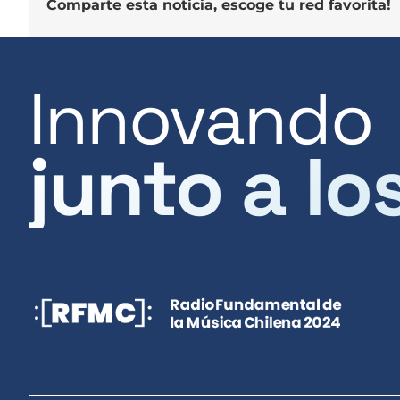
Comparte esta noticia, escoge tu red favorita!
Innovando
junto a lo