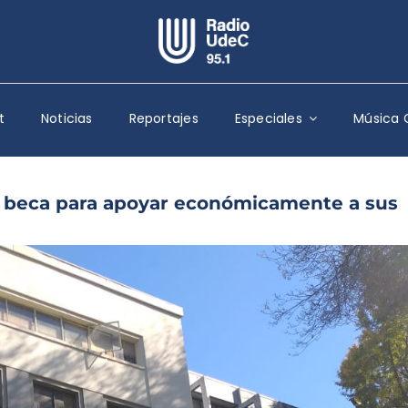
Escuchar Radio UdeC
en vivo
t
Noticias
Reportajes
Especiales
Música 
Quiénes Somos
Programación
Podcast
 beca para apoyar económicamente a sus
Noticias
Reportajes
Columnas
Música Clásica
Especiales