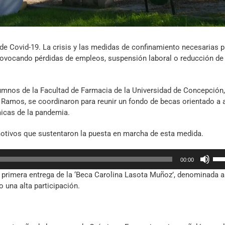
de Covid-19. La crisis y las medidas de confinamiento necesarias p
rovocando pérdidas de empleos, suspensión laboral o reducción de
umnos de la Facultad de Farmacia de la Universidad de Concepción,
y Ramos, se coordinaron para reunir un fondo de becas orientado a 
icas de la pandemia.
otivos que sustentaron la puesta en marcha de esta medida.
Util
00:00
las
a primera entrega de la ‘Beca Carolina Lasota Muñoz’, denominada a
tec
o una alta participación.
de
fle
arr
par