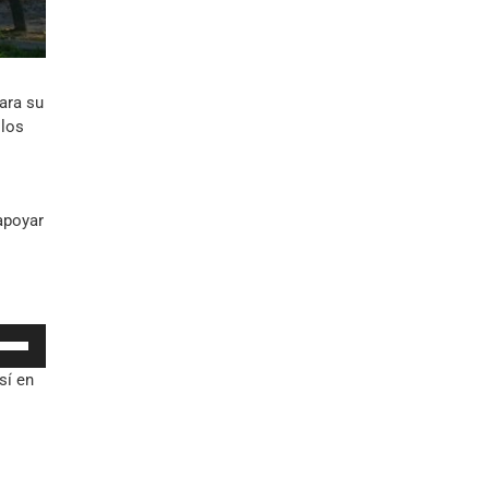
ara su
 los
apoyar
iza
sí en
las
cha
iba/abajo
a