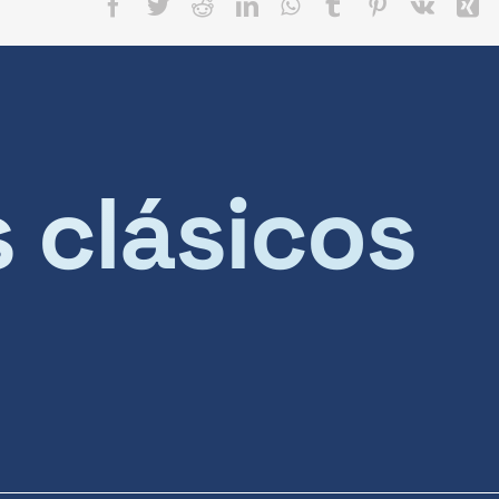
Facebook
Twitter
Reddit
LinkedIn
WhatsApp
Tumblr
Pinterest
Vk
X
s clásicos