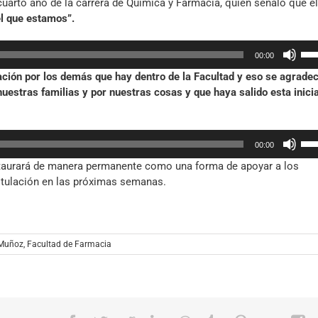
cuarto año de la carrera de Química y Farmacia, quien señaló que el
aum
el que estamos”.
o
dis
Util
el
00:00
las
vol
pación por los demás que hay dentro de la Facultad y eso se agradec
tec
estras familias y por nuestras cosas y que haya salido esta inicia
de
fle
arr
Util
par
00:00
las
aum
nstaurará de manera permanente como una forma de apoyar a los
tec
o
ostulación en las próximas semanas.
de
dis
fle
el
arr
vol
par
 Muñoz
,
Facultad de Farmacia
aum
o
dis
el
vol