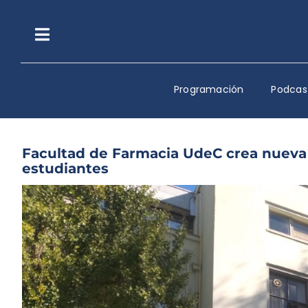
Saltar
al
contenido
Toggle
Navigation
Programación
Podcas
Facultad de Farmacia UdeC crea nueva
estudiantes
Ver
imagen
más
grande