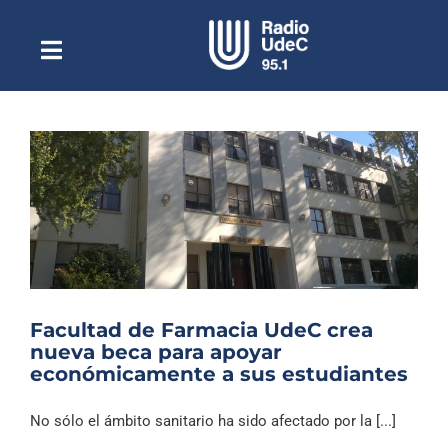
Saltar
al
contenido
Toggle
Escuchar Radio UdeC
Navigation
en vivo
Quiénes Somos
Programación
Podcast
Noticias
Reportajes
Facultad de Farmacia UdeC crea
Columnas
nueva beca para apoyar
económicamente a sus estudiantes
Música Clásica
Especiales
No sólo el ámbito sanitario ha sido afectado por la [...]