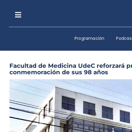
Saltar
al
contenido
Toggle
Navigation
Programación
Podcas
Facultad de Medicina UdeC reforzará pr
conmemoración de sus 98 años
Ver
imagen
más
grande