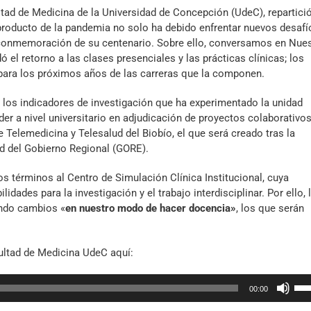
ltad de Medicina de la Universidad de Concepción (UdeC), repartici
producto de la pandemia no solo ha debido enfrentar nuevos desafí
 conmemoración de su centenario. Sobre ello, conversamos en Nues
ó el retorno a las clases presenciales y las prácticas clínicas; los
 para los próximos años de las carreras que la componen.
n los indicadores de investigación que ha experimentado la unidad
er a nivel universitario en adjudicación de proyectos colaborativos
e Telemedicina y Telesalud del Biobío, el que será creado tras la
d del Gobierno Regional (GORE).
nos términos al Centro de Simulación Clínica Institucional, cuya
idades para la investigación y el trabajo interdisciplinar. Por ello, 
zando cambios «
en nuestro modo de hacer docencia»
, los que serán
cultad de Medicina UdeC aquí:
Util
00:00
las