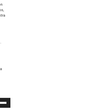
ón
os,
tra
.
la
iza