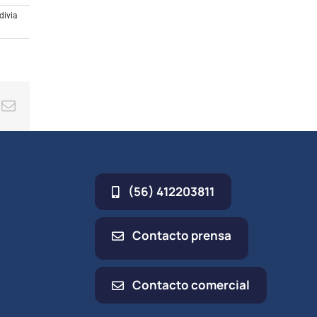
las
divia
cha
iba/abajo
a
entar
ing
Correo
minuir
electrónico
umen.
(56) 412203811
Contacto prensa
Contacto comercial