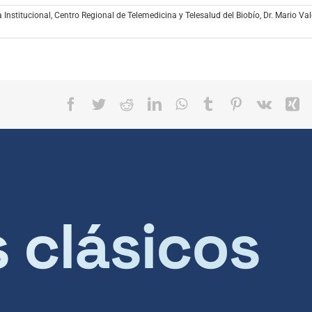
tec
de
 Institucional
,
Centro Regional de Telemedicina y Telesalud del Biobío
,
Dr. Mario Val
fle
arr
par
aum
o
Facebook
Twitter
Reddit
LinkedIn
WhatsApp
Tumblr
Pinterest
Vk
X
dis
el
vol
s clásicos