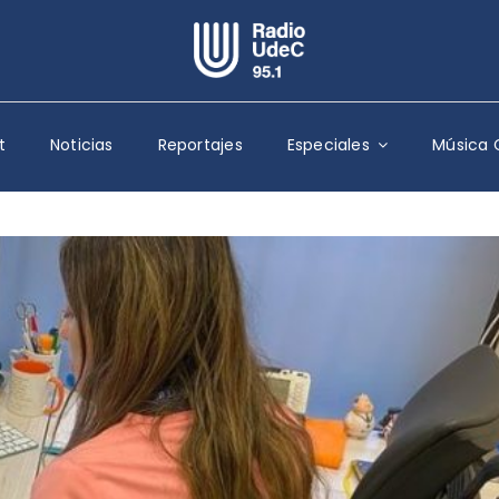
Escuchar Radio UdeC
en vivo
t
Noticias
Reportajes
Especiales
Música 
Quiénes Somos
Programación
Podcast
Noticias
Reportajes
Columnas
Música Clásica
Especiales