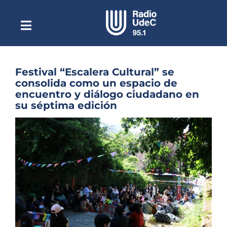
Saltar
al
contenido
Toggle
Escuchar Radio UdeC
Navigation
en vivo
Quiénes Somos
Festival “Escalera Cultural” se
consolida como un espacio de
Programación
encuentro y diálogo ciudadano en
su séptima edición
Podcast
Ver
Noticias
imagen
más
Reportajes
grande
Columnas
Música Clásica
Especiales