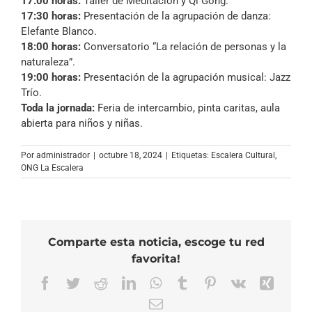
17:00 horas:
Taller de Meditación y Qi Gong.
17:30 horas:
Presentación de la agrupación de danza:
Elefante Blanco.
18:00 horas:
Conversatorio “La relación de personas y la
naturaleza”.
19:00 horas:
Presentación de la agrupación musical: Jazz
Trío.
Toda la jornada:
Feria de intercambio, pinta caritas, aula
abierta para niños y niñas.
Por
administrador
|
octubre 18, 2024
|
Etiquetas:
Escalera Cultural
,
ONG La Escalera
Comparte esta noticia, escoge tu red
favorita!
Facebook
Twitter
Reddit
LinkedIn
WhatsApp
Tumblr
Pinterest
Vk
Xing
Correo