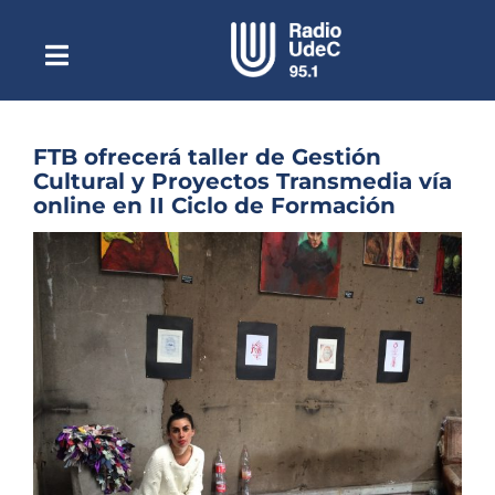
Saltar
al
contenido
Toggle
Escuchar Radio UdeC
Navigation
en vivo
Quiénes Somos
FTB ofrecerá taller de Gestión
Cultural y Proyectos Transmedia vía
Programación
online en II Ciclo de Formación
Podcast
Ver
imagen
Noticias
más
grande
Reportajes
Columnas
Música Clásica
Especiales