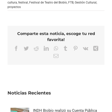
cultura
,
festival
,
Festival de Teatro del Biobío
,
FTB
,
Gestión Cultural
,
proyectos
Comparte esta noticia, escoge tu red
favorita!
Facebook
Twitter
Reddit
LinkedIn
WhatsApp
Tumblr
Pinterest
Vk
Xing
Correo
electrónico
Noticias Recientes
INDH Biobío realizó su Cuenta Pública