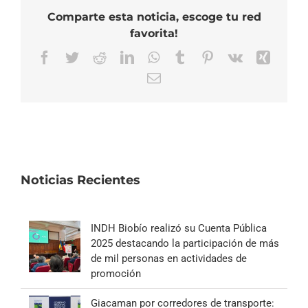
Comparte esta noticia, escoge tu red
favorita!
Facebook
Twitter
Reddit
LinkedIn
WhatsApp
Tumblr
Pinterest
Vk
Xing
Correo
electrónico
Noticias Recientes
INDH Biobío realizó su Cuenta Pública
2025 destacando la participación de más
de mil personas en actividades de
promoción
Giacaman por corredores de transporte: