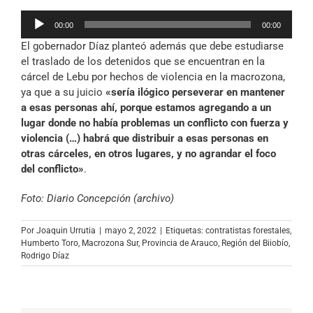
Reproductor
00:00
00:00
de
El gobernador Díaz planteó además que debe estudiarse
audio
el traslado de los detenidos que se encuentran en la
cárcel de Lebu por hechos de violencia en la macrozona,
ya que a su juicio
«sería ilógico perseverar en mantener
a esas personas ahí, porque estamos agregando a un
lugar donde no había problemas un conflicto con fuerza y
violencia (…) habrá que distribuir a esas personas en
otras cárceles, en otros lugares, y no agrandar el foco
del conflicto»
.
Foto: Diario Concepción (archivo)
Por
Joaquin Urrutia
|
mayo 2, 2022
|
Etiquetas:
contratistas forestales
,
Humberto Toro
,
Macrozona Sur
,
Provincia de Arauco
,
Región del Biiobío
,
Rodrigo Díaz