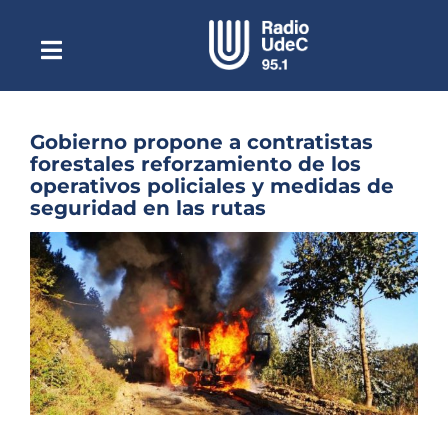
Saltar
al
contenido
Toggle
Escuchar Radio UdeC
Navigation
en vivo
Quiénes Somos
Gobierno propone a contratistas
forestales reforzamiento de los
Programación
operativos policiales y medidas de
seguridad en las rutas
Podcast
Ver
Noticias
imagen
más
Reportajes
grande
Columnas
Música Clásica
Especiales