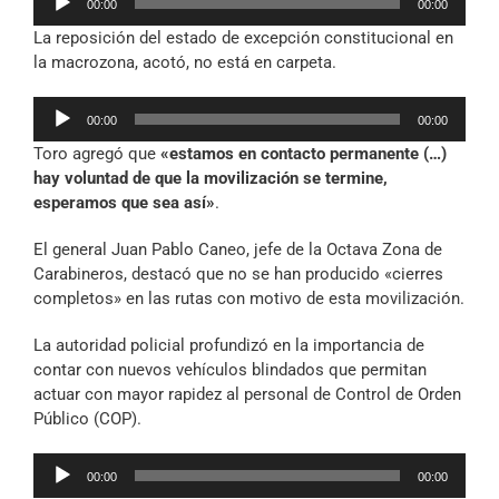
00:00
00:00
de
La reposición del estado de excepción constitucional en
audio
la macrozona, acotó, no está en carpeta.
Reproductor
00:00
00:00
de
Toro agregó que
«estamos en contacto permanente (…)
audio
hay voluntad de que la movilización se termine,
esperamos que sea así»
.
El general Juan Pablo Caneo, jefe de la Octava Zona de
Carabineros, destacó que no se han producido «cierres
completos» en las rutas con motivo de esta movilización.
La autoridad policial profundizó en la importancia de
contar con nuevos vehículos blindados que permitan
actuar con mayor rapidez al personal de Control de Orden
Público (COP).
Reproductor
00:00
00:00
de