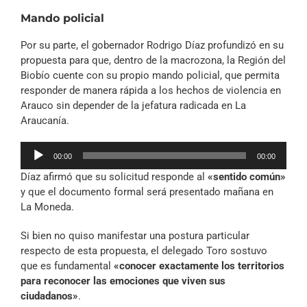
audio
Mando policial
Por su parte, el gobernador Rodrigo Díaz profundizó en su
propuesta para que, dentro de la macrozona, la Región del
Biobío cuente con su propio mando policial, que permita
responder de manera rápida a los hechos de violencia en
Arauco sin depender de la jefatura radicada en La
Araucanía.
Reproductor
00:00
00:00
de
Díaz afirmó que su solicitud responde al
«sentido común»
audio
y que el documento formal será presentado mañana en
La Moneda.
Si bien no quiso manifestar una postura particular
respecto de esta propuesta, el delegado Toro sostuvo
que es fundamental
«conocer exactamente los territorios
para reconocer las emociones que viven sus
ciudadanos»
.