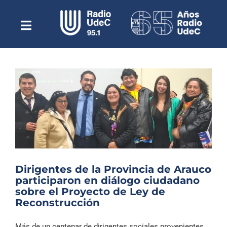
Saltar
al
contenido
Toggle
Escuchar Radio UdeC
Navigation
en vivo
Quiénes Somos
Programación
Podcast
Noticias
Reportajes
Dirigentes de la Provincia de Arauco
Columnas
participaron en diálogo ciudadano
sobre el Proyecto de Ley de
Música Clásica
Reconstrucción
Especiales
Más de un centenar de dirigentes sociales provenientes