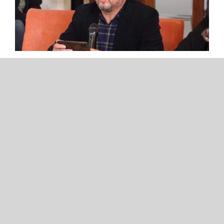
Humberto Toro, Delegado
Presidencial Regional (s): «La
sumatoria de todos los actores bajo
el mismo propósito va a permitir
ganarle a los delincuentes y volver a
vivir en paz»
Con el anuncio de las tres comunas que formarán parte
[...]