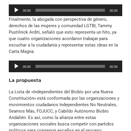
Reproductor
00:00
00:00
de
Finalmente, la abogada con perspectiva de género,
audio
derechos de las mujeres y comunidad LGTBI, Tammy
Pustilnick Arditi, señaló que esto representa un hito, ya
que cuatro organizaciones acordaron trabajar para
escuchar a la ciudadanía y representar estas ideas en la
Carta Magna.
Reproductor
00:00
00:00
de
audio
La propuesta
La Lista de «Independientes del Biobío por una Nueva
Constitución» está conformada por las organizaciones y
movimientos ciudadanos Independientes No Neutrales,
Seamos Más, FOJUCC, y Cabildo Autónomo Biobío
Andalién. Es así, como la alianza entre estas
organizaciones sociales busca competir con partidos
políticos para conseguir escaños en el proceso