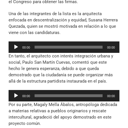
el Congreso para obtener las firmas.
Una de las integrantes de la lista es la arquitecta
enfocada en descentralización y equidad, Susana Herrera
Quezada, quien se mostró motivada en relación a lo que
viene con las candidaturas.
Reproductor
00:00
00:00
de
En tanto, el arquitecto con interés integración urbana y
audio
social, Paulo San Martín Cuevas, comentó que este
hecho le genera esperanza, debido a que queda
demostrado que la ciudadanía se puede organizar más
allá de la estructura partidista instaurada en el país.
Reproductor
00:00
00:00
de
Por su parte, Magaly Mella Ábalos, antropóloga dedicada
audio
a materias relativas a pueblos originarios y rescate
intercultural, agradeció del apoyo demostrado en este
proyecto común.