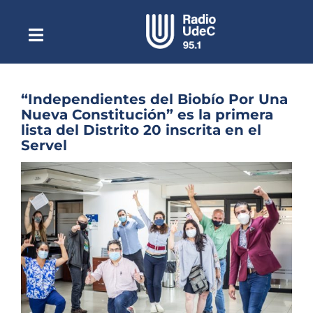
Saltar
al
contenido
Toggle
Escuchar Radio UdeC
Navigation
en vivo
Quiénes Somos
“Independientes del Biobío Por Una
Nueva Constitución” es la primera
Programación
lista del Distrito 20 inscrita en el
Servel
Podcast
Ver
Noticias
imagen
más
Reportajes
grande
Columnas
Música Clásica
Especiales