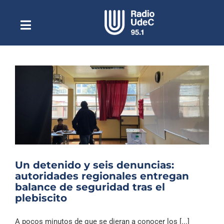
Saltar
al
contenido
Toggle
Escuchar Radio UdeC
Navigation
en vivo
Quiénes Somos
Programación
Podcast
Noticias
Reportajes
Un detenido y seis denuncias:
Columnas
autoridades regionales entregan
balance de seguridad tras el
Música Clásica
plebiscito
Especiales
A pocos minutos de que se dieran a conocer los [...]