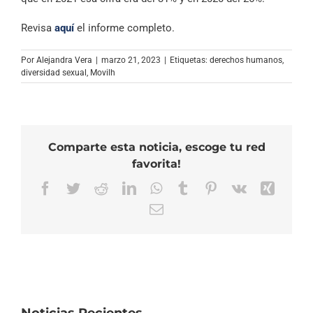
Revisa
aquí
el informe completo.
Por
Alejandra Vera
|
marzo 21, 2023
|
Etiquetas:
derechos humanos
,
diversidad sexual
,
Movilh
Comparte esta noticia, escoge tu red
favorita!
Facebook
Twitter
Reddit
LinkedIn
WhatsApp
Tumblr
Pinterest
Vk
Xing
Correo
electrónico
Noticias Recientes