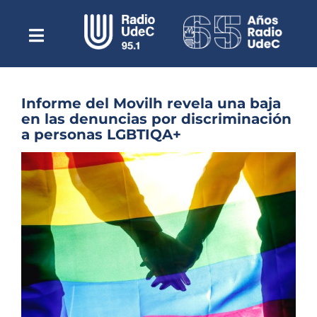
Saltar
al
contenido
Toggle
Escuchar Radio UdeC
Navigation
en vivo
Quiénes Somos
Informe del Movilh revela una baja
en las denuncias por discriminación
Programación
a personas LGBTIQA+
Podcast
Ver
imagen
Noticias
más
grande
Reportajes
Columnas
Música Clásica
Especiales