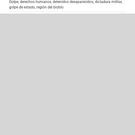
Golpe
,
derechos humanos
,
detenidos desaparecidos
,
dictadura militar
,
golpe de estado
,
región del biobío
“El balance es muy sombrío”:
Director Ejecutivo de Amnistía
Internacional Chile lamenta escasos
avances en materia de Derechos
Humanos
En el marco de los 51 años del Golpe de [...]