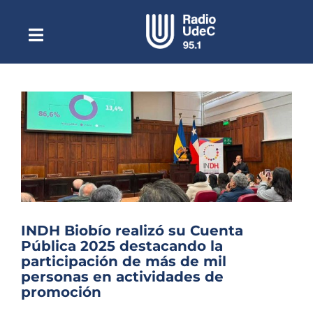
Saltar
al
contenido
Toggle
Escuchar Radio UdeC
Navigation
en vivo
Quiénes Somos
Programación
Podcast
Noticias
Reportajes
INDH Biobío realizó su Cuenta
Columnas
Pública 2025 destacando la
participación de más de mil
Música Clásica
personas en actividades de
promoción
Especiales