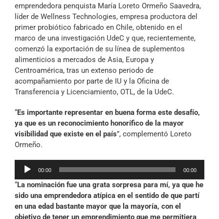
emprendedora penquista María Loreto Ormeño Saavedra,
líder de Wellness Technologies, empresa productora del
primer probiótico fabricado en Chile, obtenido en el
marco de una investigación UdeC y que, recientemente,
comenzó la exportación de su línea de suplementos
alimenticios a mercados de Asia, Europa y
Centroamérica, tras un extenso periodo de
acompañamiento por parte de IU y la Oficina de
Transferencia y Licenciamiento, OTL, de la UdeC.
“
Es importante representar en buena forma este desafío,
ya que es un reconocimiento honorífico de la mayor
visibilidad que existe en el país
”, complementó Loreto
Ormeño.
Reproductor
00:00
00:00
de
“
La nominación fue una grata sorpresa para mí, ya que he
audio
sido una emprendedora atípica en el sentido de que partí
en una edad bastante mayor que la mayoría, con el
objetivo de tener un emprendimiento que me permitiera