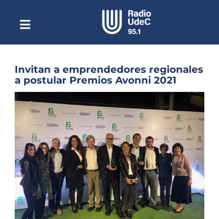
Saltar
al
contenido
Toggle
Escuchar Radio UdeC
Navigation
en vivo
Quiénes Somos
Invitan a emprendedores regionales
a postular Premios Avonni 2021
Programación
Ver
Podcast
imagen
más
Noticias
grande
Reportajes
Columnas
Música Clásica
Especiales