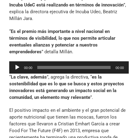
Incuba UdeC está realizando en términos de innovación
”,
explica la directora ejecutiva de Incuba Udec, Beatriz
Millán Jara.
“
Es el premio más importante a nivel nacional en
términos de visibilidad, lo que nos permite articular
eventuales alianzas y potenciar a nuestros
emprendedores
” detalla Millán.
Reproductor
00:00
00:00
de
“
La clave, además
”, agrega la directiva, “
es la
audio
sostenibilidad que es lo que se busca y estos proyectos
innovadores está generando un impacto social en la
comunidad, un elemento muy relevante
”.
El positivo impacto en el ambiente y el gran potencial de
aporte nutricional que tienen las moscas, fueron los
factores que llevaron a Cristian Emhart García a crear
Food For The Future (F4F) en 2013, empresa que
recientemente ha terminado una productiva ronda de