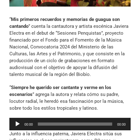
Archivo Sonoro
“
Mis primeros recuerdos y memorias de guagua son
cantando
” cuenta la cantautora y artista escénica Javiera
Electra en el debut de “Sesiones Penquistas”, proyecto
financiado por el Fondo para el Fomento de la Música
Nacional, Convocatoria 2024 del Ministerio de las
Culturas, las Artes y el Patrimonio, y que consiste en la
producción de un ciclo de grabaciones en formato
audiovisual con el objetivo de apoyar la difusión del
talento musical de la región del Biobío.
“
Siempre he querido ser cantante y verme en los
escenarios
” agrega la autora y relata cómo su padre,
locutor radial, le heredó esa fascinación por la música,
sobre todo los estilos tropicales y latinos.
Reproductor
00:00
00:00
de
Junto a la influencia paterna, Javiera Electra sitúa sus
audio