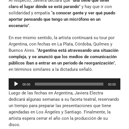
Al respecto, Javiera declara que “
una tiene que tener
claro el lugar dónde se está parando
” y hay que ir con
solidaridad y empatía “
a conocer gente y ver qué puedo
aportar pensando que tengo un micrófono en un
escenario
”.
En ese mismo sentido, la artista continuará su tour por
Argentina, con fechas en La Plata, Córdoba, Quilmes y
Buenos Aires. “
Argentina está atravesando una situación
compleja, y se anunció que los medios de comunicación
públicos iban a entrar en un periodo de reorganización
”,
en términos similares a la dictadura señaló.
Reproductor
00:00
00:00
de
Luego de las fechas en Argentina, Javiera Electra
audio
dedicará algunas semanas a su faceta teatral, reservando
un tiempo para preparar las presentaciones que tiene
agendadas en Los Ángeles y Santiago. Finalmente, la
artista espera cerrar el año con la producción de su
disco.