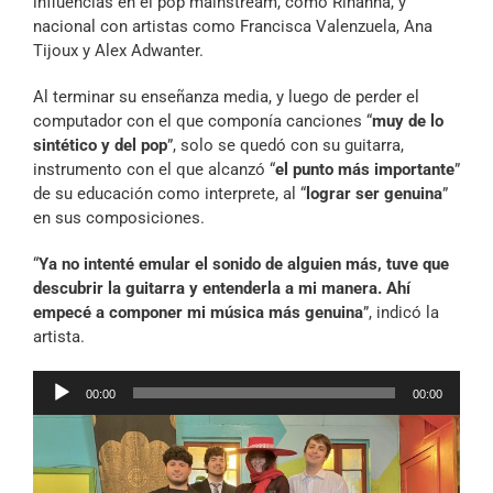
influencias en el pop mainstream, como Rihanna, y
nacional con artistas como Francisca Valenzuela, Ana
Tijoux y Alex Adwanter.
Al terminar su enseñanza media, y luego de perder el
computador con el que componía canciones “
muy de lo
sintético y del pop
”, solo se quedó con su guitarra,
instrumento con el que alcanzó “
el punto más importante
”
de su educación como interprete, al “
lograr ser genuina
”
en sus composiciones.
“
Ya no intenté emular el sonido de alguien más, tuve que
descubrir la guitarra y entenderla a mi manera. Ahí
empecé a componer mi música más genuina
”, indicó la
artista.
Reproductor
00:00
00:00
de
audio