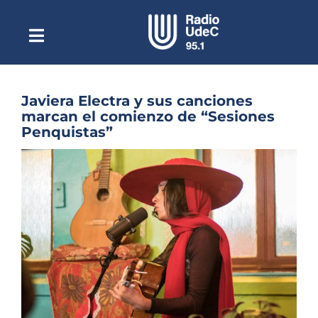
Saltar
al
contenido
Toggle
Escuchar Radio UdeC
Navigation
en vivo
Quiénes Somos
Javiera Electra y sus canciones
marcan el comienzo de “Sesiones
Programación
Penquistas”
Podcast
Ver
imagen
Noticias
más
grande
Reportajes
Columnas
Música Clásica
Especiales