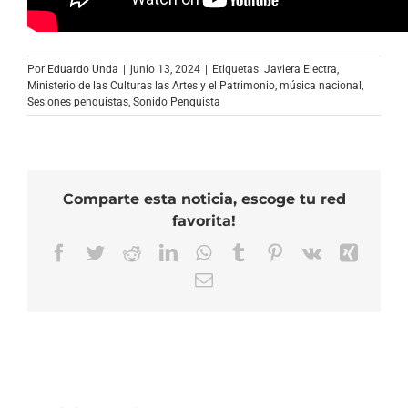
Por
Eduardo Unda
|
junio 13, 2024
|
Etiquetas:
Javiera Electra
,
Ministerio de las Culturas las Artes y el Patrimonio
,
música nacional
,
Sesiones penquistas
,
Sonido Penquista
Comparte esta noticia, escoge tu red
favorita!
Facebook
Twitter
Reddit
LinkedIn
WhatsApp
Tumblr
Pinterest
Vk
Xing
Correo
electrónico