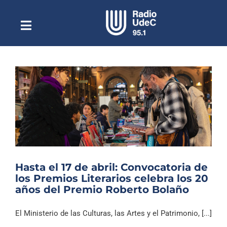
Saltar
al
contenido
Toggle
Escuchar Radio UdeC
Navigation
en vivo
Quiénes Somos
Programación
Podcast
Noticias
Reportajes
Hasta el 17 de abril: Convocatoria de
Columnas
los Premios Literarios celebra los 20
años del Premio Roberto Bolaño
Música Clásica
Especiales
El Ministerio de las Culturas, las Artes y el Patrimonio, [...]