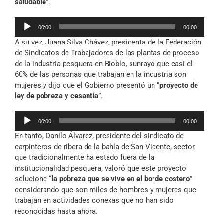
saludable
”.
Reproductor
00:00
00:00
de
A su vez, Juana Silva Chávez, presidenta de la Federación
audio
de Sindicatos de Trabajadores de las plantas de proceso
de la industria pesquera en Biobío, sunrayó que casi el
60% de las personas que trabajan en la industria son
mujeres y dijo que el Gobierno presentó un “
proyecto de
ley de pobreza y cesantía
”.
Reproductor
00:00
00:00
de
En tanto, Danilo Álvarez, presidente del sindicato de
audio
carpinteros de ribera de la bahía de San Vicente, sector
que tradicionalmente ha estado fuera de la
institucionalidad pesquera, valoró que este proyecto
solucione “
la pobreza que se vive en el borde costero
”
considerando que son miles de hombres y mujeres que
trabajan en actividades conexas que no han sido
reconocidas hasta ahora.