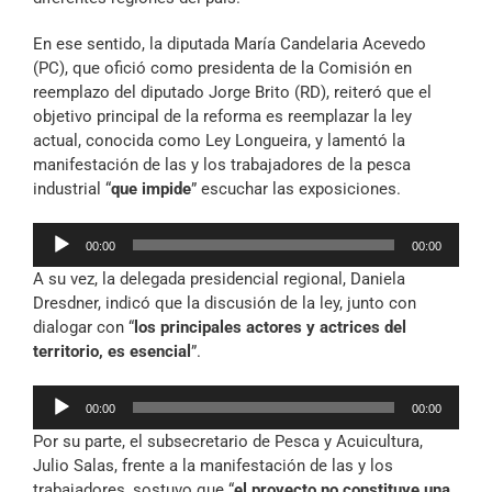
En ese sentido, la diputada María Candelaria Acevedo
(PC), que ofició como presidenta de la Comisión en
reemplazo del diputado Jorge Brito (RD), reiteró que el
objetivo principal de la reforma es reemplazar la ley
actual, conocida como Ley Longueira, y lamentó la
manifestación de las y los trabajadores de la pesca
industrial “
que impide
” escuchar las exposiciones.
Reproductor
00:00
00:00
de
A su vez, la delegada presidencial regional, Daniela
audio
Dresdner, indicó que la discusión de la ley, junto con
dialogar con “
los principales actores y actrices del
territorio, es esencial
”.
Reproductor
00:00
00:00
de
Por su parte, el subsecretario de Pesca y Acuicultura,
audio
Julio Salas, frente a la manifestación de las y los
trabajadores, sostuvo que “
el proyecto no constituye una