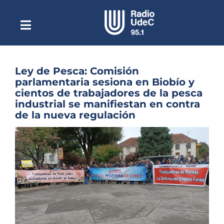
Saltar
al
contenido
Toggle
Escuchar Radio UdeC
Navigation
en vivo
Quiénes Somos
Ley de Pesca: Comisión
parlamentaria sesiona en Biobío y
Programación
cientos de trabajadores de la pesca
industrial se manifiestan en contra
Podcast
de la nueva regulación
Noticias
Ver
imagen
Reportajes
más
grande
Columnas
Música Clásica
Especiales