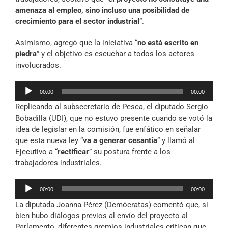
amenaza al empleo, sino incluso una posibilidad de
crecimiento para el sector industrial
”.
Asimismo, agregó que la iniciativa “
no está escrito en
piedra
” y el objetivo es escuchar a todos los actores
involucrados.
Reproductor
00:00
00:00
de
Replicando al subsecretario de Pesca, el diputado Sergio
audio
Bobadilla (UDI), que no estuvo presente cuando se votó la
idea de legislar en la comisión, fue enfático en señalar
que esta nueva ley “
va a generar cesantía
” y llamó al
Ejecutivo a “
rectificar
” su postura frente a los
trabajadores industriales.
Reproductor
00:00
00:00
de
La diputada Joanna Pérez (Demócratas) comentó que, si
audio
bien hubo diálogos previos al envío del proyecto al
Parlamento, diferentes gremios industriales critican que