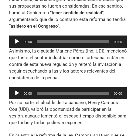
sus propuestas no fueron consideradas. En ese sentido,
llamó al Gobierno a “
tener sentido de realidad
”,
argumentando que de lo contrario esta reforma no tendrá
“
asidero en el Congreso
”.
Reproductor
00:00
00:00
de
Asimismo, la diputada Marlene Pérez (Ind. UDI), mencionó
audio
que tanto el sector industrial como el artesanal están en
contra de esta nueva regulación y reiteró la invitación a
seguir escuchando a las y los actores relevantes del
ecosistema de la pesca.
Reproductor
00:00
00:00
de
Por su parte, el alcalde de Talcahuano, Henry Campos
audio
Coa (UDI), valoró la oportunidad de participar en la
sesión, aunque lamentó el escaso tiempo disponible para
que todas y todas pudieran exponer.
En cuanto a la reforma de la ley, Campos sostuvo que se