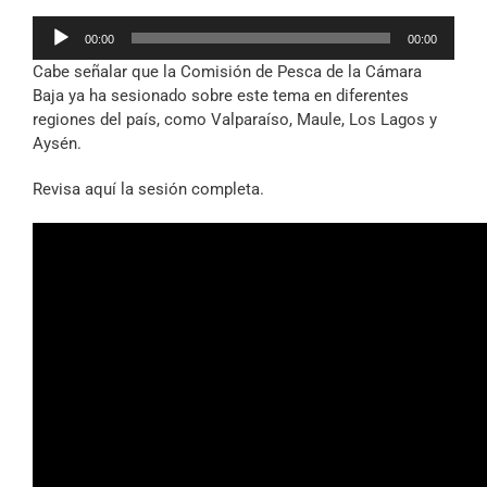
Reproductor
00:00
00:00
de
Cabe señalar que la Comisión de Pesca de la Cámara
audio
Baja ya ha sesionado sobre este tema en diferentes
regiones del país, como Valparaíso, Maule, Los Lagos y
Aysén.
Revisa aquí la sesión completa.