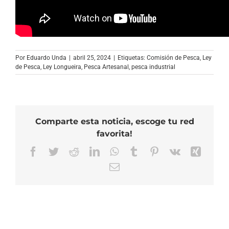
Por
Eduardo Unda
|
abril 25, 2024
|
Etiquetas:
Comisión de Pesca
,
Ley
de Pesca
,
Ley Longueira
,
Pesca Artesanal
,
pesca industrial
Comparte esta noticia, escoge tu red
favorita!
Facebook
Twitter
Reddit
LinkedIn
WhatsApp
Tumblr
Pinterest
Vk
Xing
Correo
electrónico