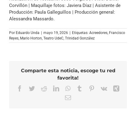
Corvillón | Maquillaje fotos: Javiera Díaz | Asistente de
Producción: Paula Galleguillos | Producción general:
Alessandra Massardo.
Por
Eduardo Unda
|
mayo 19, 2026
|
Etiquetas:
Acreedores
,
Francisco
Reyes
,
Mario Horton
,
Teatro UdeC
,
Trinidad González
Comparte esta noticia, escoge tu red
favorita!
Facebook
Twitter
Reddit
LinkedIn
WhatsApp
Tumblr
Pinterest
Vk
Xing
Correo
electrónico