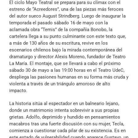
El ciclo Mayo Teatral se prepara para su clímax con el
Archivo Sonoro
estreno de “Acreedores”, una de las piezas más feroces
del autor sueco August Strindberg. Luego de inaugurar la
temporada el pasado sábado 16 de mayo con la
aclamada obra “Temis” de la compañía Bonobo, la
cartelera llega a su punto culminante con este texto que,
a más de 130 años de su escritura, revive en los
escenarios chilenos bajo la mirada contemporánea del
dramaturgo y director Alexis Moreno, fundador de Teatro
La María. El montaje, que se llevará a cabo el próximo
sábado 30 de mayo a las 19:00 horas en el Teatro UdeC,
despliega las pasiones humanas en su forma más cruda y
violenta a través de un triángulo amoroso de alto
impacto.
La historia sitúa al espectador en un balneario lejano,
donde un matrimonio intenta sobrevivir a sus propias
grietas. Adolfo, deprimido y hundido en pensamientos
macabros tras una fuerte discusión con su mujer, Tecla,
comienza a cuestionar cada pilar de su existencia. Es en
este estado de vulnerabilidad cuando aparece Gustavo, un