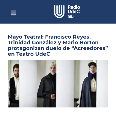
Saltar
al
contenido
Toggle
Escuchar Radio UdeC
Navigation
en vivo
Quiénes Somos
Mayo Teatral: Francisco Reyes,
Trinidad González y Mario Horton
Programación
protagonizan duelo de “Acreedores”
en Teatro UdeC
Podcast
Ver
Noticias
imagen
más
Reportajes
grande
Columnas
Música Clásica
Especiales