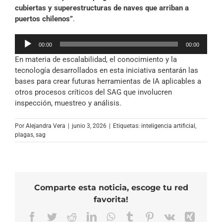
cubiertas y superestructuras de naves que arriban a
puertos chilenos”
.
Reproductor
00:00
00:00
de
En materia de escalabilidad, el conocimiento y la
audio
tecnología desarrollados en esta iniciativa sentarán las
bases para crear futuras herramientas de IA aplicables a
otros procesos críticos del SAG que involucren
inspección, muestreo y análisis.
Por
Alejandra Vera
|
junio 3, 2026
|
Etiquetas:
inteligencia artificial
,
plagas
,
sag
Comparte esta noticia, escoge tu red
favorita!
Facebook
Twitter
Reddit
LinkedIn
WhatsApp
Tumblr
Pinterest
Vk
Xing