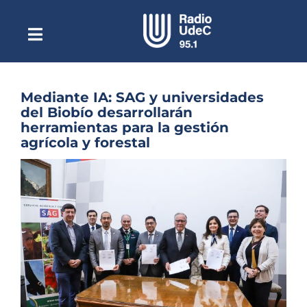
Saltar
al
contenido
Toggle
Escuchar Radio UdeC
Navigation
en vivo
Quiénes Somos
Mediante IA: SAG y universidades
del Biobío desarrollarán
Programación
herramientas para la gestión
agrícola y forestal
Podcast
Ver
Noticias
imagen
más
Reportajes
grande
Columnas
Música Clásica
Especiales