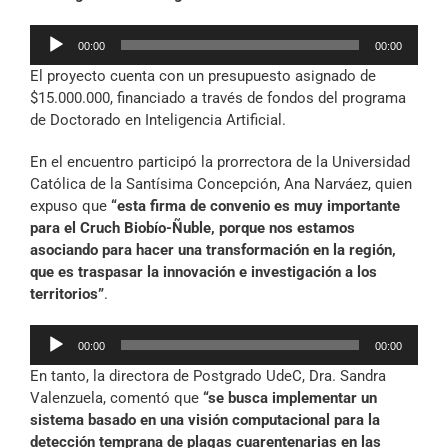
Reproductor
00:00
00:00
de
El proyecto cuenta con un presupuesto asignado de
audio
$15.000.000, financiado a través de fondos del programa
de Doctorado en Inteligencia Artificial.
En el encuentro participó la prorrectora de la Universidad
Católica de la Santísima Concepción, Ana Narváez, quien
expuso que
“esta firma de convenio es muy importante
para el Cruch Biobío-Ñuble, porque nos estamos
asociando para hacer una transformación en la región,
que es traspasar la innovación e investigación a los
territorios”
.
Reproductor
00:00
00:00
de
En tanto, la directora de Postgrado UdeC, Dra. Sandra
audio
Valenzuela, comentó que
“se busca implementar un
sistema basado en una visión computacional para la
detección temprana de plagas cuarentenarias en las