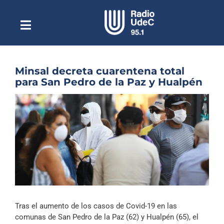
Saltar
al
contenido
Toggle
Escuchar Radio UdeC
Navigation
en vivo
Quiénes Somos
Minsal decreta cuarentena total
para San Pedro de la Paz y Hualpén
Programación
Ver
Podcast
imagen
más
Noticias
grande
Reportajes
Columnas
Música Clásica
Tras el aumento de los casos de Covid-19 en las
Especiales
comunas de San Pedro de la Paz (62) y Hualpén (65), el