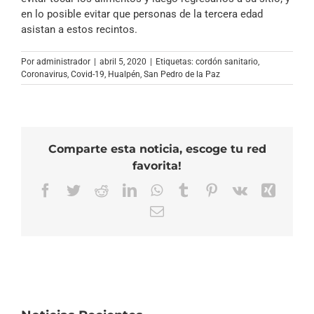
en lo posible evitar que personas de la tercera edad
asistan a estos recintos.
Por
administrador
|
abril 5, 2020
|
Etiquetas:
cordón sanitario
,
Coronavirus
,
Covid-19
,
Hualpén
,
San Pedro de la Paz
Comparte esta noticia, escoge tu red
favorita!
Facebook
Twitter
Reddit
LinkedIn
WhatsApp
Tumblr
Pinterest
Vk
Xing
Correo
electrónico