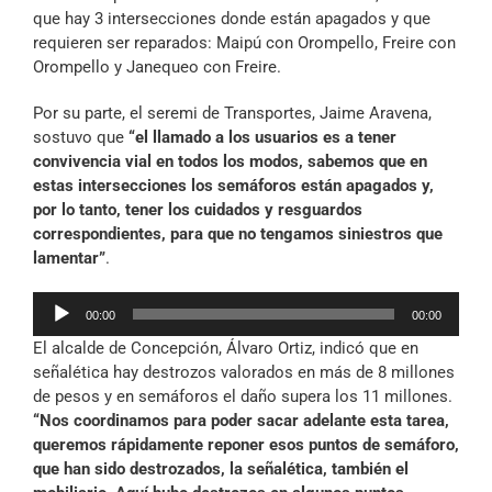
que hay 3 intersecciones donde están apagados y que
requieren ser reparados: Maipú con Orompello, Freire con
Orompello y Janequeo con Freire.
Por su parte, el seremi de Transportes, Jaime Aravena,
sostuvo que
“el llamado a los usuarios es a tener
convivencia vial en todos los modos, sabemos que en
estas intersecciones los semáforos están apagados y,
por lo tanto, tener los cuidados y resguardos
correspondientes, para que no tengamos siniestros que
lamentar”
.
Reproductor
00:00
00:00
de
El alcalde de Concepción, Álvaro Ortiz, indicó que en
audio
señalética hay destrozos valorados en más de 8 millones
de pesos y en semáforos el daño supera los 11 millones.
“Nos coordinamos para poder sacar adelante esta tarea,
queremos rápidamente reponer esos puntos de semáforo,
que han sido destrozados, la señalética, también el