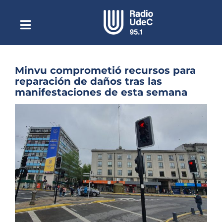
Saltar
al
contenido
Toggle
Escuchar Radio UdeC
Navigation
en vivo
Quiénes Somos
Minvu comprometió recursos para
reparación de daños tras las
Programación
manifestaciones de esta semana
Podcast
Ver
imagen
Noticias
más
grande
Reportajes
Columnas
Música Clásica
Especiales