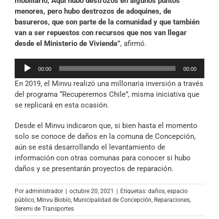
mobiliario, Aquí hubo destrozos en algunos puntos
menores, pero hubo destrozos de adoquines, de
basureros, que son parte de la comunidad y que también
van a ser repuestos con recursos que nos van llegar
desde el Ministerio de Vivienda”
, afirmó.
Reproductor
00:00
00:00
de
En 2019, el Minvu realizó una millonaria inversión a través
audio
del programa “Recuperemos Chile”, misma iniciativa que
se replicará en esta ocasión.
Desde el Minvu indicaron que, si bien hasta el momento
solo se conoce de daños en la comuna de Concepción,
aún se está desarrollando el levantamiento de
información con otras comunas para conocer si hubo
daños y se presentarán proyectos de reparación.
Por
administrador
|
octubre 20, 2021
|
Etiquetas:
daños
,
espacio
público
,
Minvu Biobío
,
Municipalidad de Concepción
,
Reparaciones
,
Seremi de Transportes