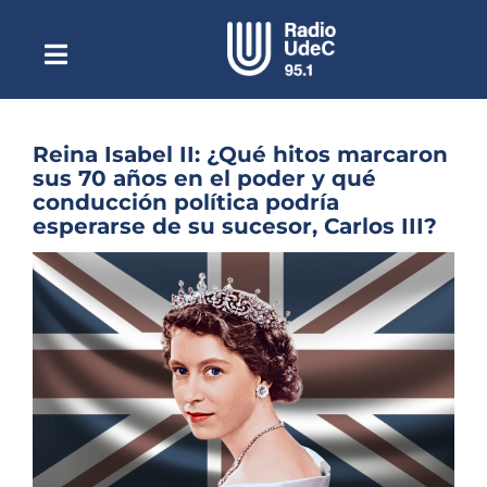
Saltar
al
contenido
Toggle
Escuchar Radio UdeC
Navigation
en vivo
Quiénes Somos
Reina Isabel II: ¿Qué hitos marcaron
sus 70 años en el poder y qué
Programación
conducción política podría
esperarse de su sucesor, Carlos III?
Podcast
Ver
Noticias
imagen
más
Reportajes
grande
Columnas
Música Clásica
Especiales