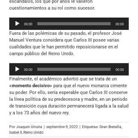
escándalos, los que por años le valieron
cuestionamientos a su rol como sucesor.
Reproductor
00:00
00:00
de
Fuera de las polémicas de su pasado, el profesor José
audio
Manuel Ventura considera que Carlos III posee varias
cualidades que le han permitido reposicionarse en el
campo público del Reino Unido.
Reproductor
00:00
00:00
de
Finalmente, el académico advirtió que se trata de un
audio
«momento decisivo»
para que el nuevo monarca cimente
su poder. Por ello, sería esperable que Carlos III conserve
la línea política de su predecesora y madre, en un periodo
de transición cuya duración permanecerá ligada a la salud
y a los 73 años del nuevo rey.
Por
Joaquin Urrutia
|
septiembre 9, 2022
|
Etiquetas:
Gran Bretaña
,
Isabel II
,
Reino Unido