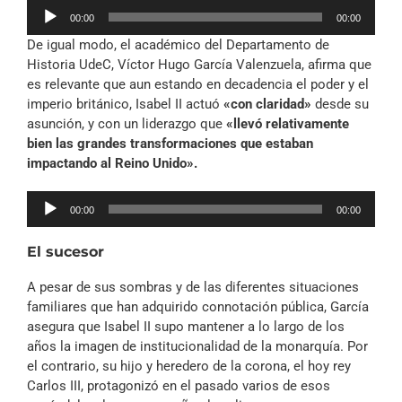
Reproductor
00:00
00:00
de
De igual modo, el académico del Departamento de
audio
Historia UdeC, Víctor Hugo García Valenzuela, afirma que
es relevante que aun estando en decadencia el poder y el
imperio británico, Isabel II actuó
«con claridad»
desde su
asunción, y con un liderazgo que
«llevó relativamente
bien las grandes transformaciones que estaban
impactando al Reino Unido».
Reproductor
00:00
00:00
de
audio
El sucesor
A pesar de sus sombras y de las diferentes situaciones
familiares que han adquirido connotación pública, García
asegura que Isabel II supo mantener a lo largo de los
años la imagen de institucionalidad de la monarquía. Por
el contrario, su hijo y heredero de la corona, el hoy rey
Carlos III, protagonizó en el pasado varios de esos