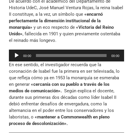
De acuerdo con el académico del Departamento de
Historia UdeC, José Manuel Ventura Rojas, la reina Isabel
II constituye, a la vez, un símbolo que
«encarnó
perfectamente la dimensión institucional de la
monarquía»
y un eco respecto de
«Victoria del Reino
Unido»
, fallecida en 1901 y quien previamente ostentaba
el reinado más longevo.
Reproductor
00:00
00:00
de
En ese sentido, el investigador recuerda que la
audio
coronación de Isabel fue la primera en ser televisada, lo
que refleja cómo ya en 1953 la monarquía se esmeraba
en generar
«cercanía con su pueblo
a través de los
medios de comunicación».
Según explica el docente,
durante sus primeras dos décadas como líder Isabel II
debió enfrentar desafíos de envergadura, como la
alternancia en el poder entre los conservadores y los
laboristas, o
«mantener a Commonwealth en pleno
proceso de descolonización».