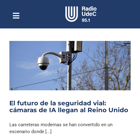
Saltar
al
contenido
Toggle
Escuchar Radio UdeC
Navigation
en vivo
Quiénes Somos
Programación
Podcast
Noticias
Reportajes
El futuro de la seguridad vial:
Columnas
cámaras de IA llegan al Reino Unido
Música Clásica
Las carreteras modernas se han convertido en un
Especiales
escenario donde [...]