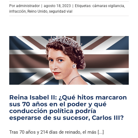
Archivo Sonoro
Por
administrador
|
agosto 18, 2023
|
Etiquetas:
cámaras vigilancia
,
infracción
,
Reino Unido
,
seguridad vial
Reina Isabel II: ¿Qué hitos marcaron
sus 70 años en el poder y qué
conducción política podría
esperarse de su sucesor, Carlos III?
Tras 70 años y 214 días de reinado, el más [...]