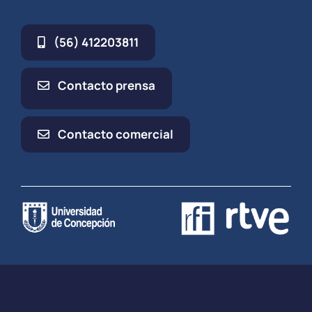
UdeC.
de la Educación, Facultad de Educación UdeC.
(56) 412203811
Contacto prensa
Contacto comercial