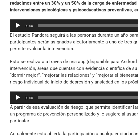
reducimos entre un 30% y un 50% de la carga de enfermedad 
intervenciones psicológicas y psicoeducativas preventivas, ev
Reproductor
00:00
de
El estudio Pandora seguirá a las personas durante un año para
audio
participantes serán asignados aleatoriamente a uno de tres gr
permite evaluar la intervención.
Esto se realizará a través de una app (disponible para Android
intervención, áreas que cuentan con evidencia científica de s
“dormir mejor”, “mejorar las relaciones” y “mejorar el bienest
riesgo individual de inicio de depresión y ansiedad en los pr
Reproductor
00:00
de
A partir de esa evaluación de riesgo, que permite identificar l
audio
un programa de prevención personalizado y le sugiere al usuar
particular.
Actualmente está abierta la participación a cualquier ciudada