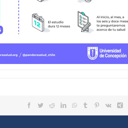
Facebook
Twitter
Reddit
LinkedIn
WhatsApp
Tumblr
Pinterest
Vk
X