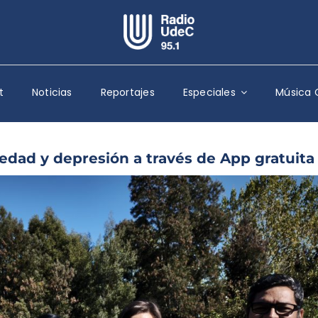
Escuchar Radio UdeC
en vivo
t
Noticias
Reportajes
Especiales
Música 
Quiénes Somos
Programación
Podcast
dad y depresión a través de App gratuita
Noticias
Reportajes
Columnas
Música Clásica
Especiales