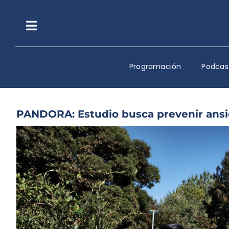
Saltar
al
contenido
Toggle
Navigation
Programación
Podcas
PANDORA: Estudio busca prevenir ansie
Ver
imagen
más
grande