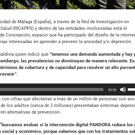
sidad de Málaga (España), a través de la Red de Investigación en
Salud (RICAPPS) y dentro de las entidades involucradas está el
de Concepción, espacio que ha participado del diseño de la interve
nas interesadas en aprender a prevenir la ansiedad y/o depresión.
Saldivia quien indicó que
“tenemos una demanda aumentada y hay 
n embargo, las prevalencias no disminuyen de manera relevante. Es
términos de cobertura y de capacidad para resolver un alto porcent
revenir”.
Util
00:00
las
 con cifras que afectarían a más de un millón de personas con an
tec
% de los adultos (cerca de 2 millones) presentaban síntomas depresi
de
ren alternativas de prevención.
fle
arr
“buscamos evaluar si la intervención digital PANDORA reduce los
par
 social y económico, porque sabemos que con los tratamientos so
aum