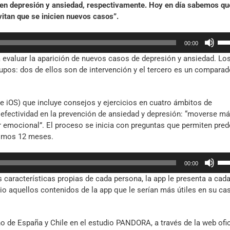
en depresión y ansiedad, respectivamente. Hoy en día sabemos qu
o
itan que se inicien nuevos casos”.
dis
el
Util
vol
00:00
las
 evaluar la aparición de nuevos casos de depresión y ansiedad. Lo
tec
upos: dos de ellos son de intervención y el tercero es un compara
de
fle
arr
 e iOS) que incluye consejos y ejercicios en cuatro ámbitos de
par
u efectividad en la prevención de ansiedad y depresión: “moverse má
aum
ar emocional”. El proceso se inicia con preguntas que permiten prede
o
óximos 12 meses.
dis
el
Util
vol
00:00
las
as características propias de cada persona, la app le presenta a cad
tec
io aquellos contenidos de la app que le serían más útiles en su ca
de
fle
arr
no de España y Chile en el estudio PANDORA, a través de la web ofic
par