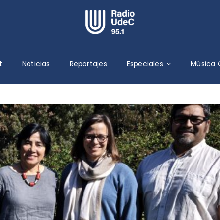
Escuchar Radio UdeC
en vivo
t
Noticias
Reportajes
Especiales
Música 
Quiénes Somos
Programación
Podcast
Noticias
Reportajes
Columnas
Música Clásica
Especiales