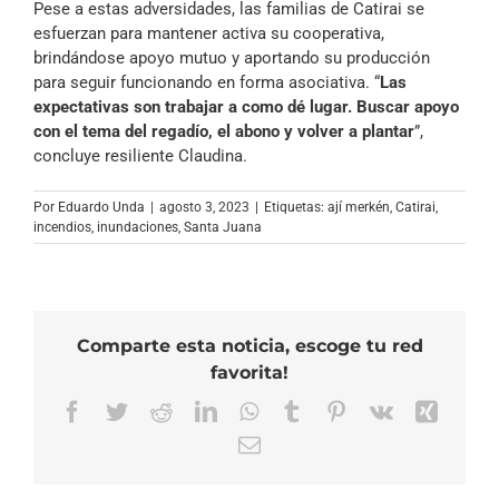
Pese a estas adversidades, las familias de Catirai se
esfuerzan para mantener activa su cooperativa,
brindándose apoyo mutuo y aportando su producción
para seguir funcionando en forma asociativa. “
Las
expectativas son trabajar a como dé lugar. Buscar apoyo
con el tema del regadío, el abono y volver a plantar
”,
concluye resiliente Claudina.
Por
Eduardo Unda
|
agosto 3, 2023
|
Etiquetas:
ají merkén
,
Catirai
,
incendios
,
inundaciones
,
Santa Juana
Comparte esta noticia, escoge tu red
favorita!
Facebook
Twitter
Reddit
LinkedIn
WhatsApp
Tumblr
Pinterest
Vk
Xing
Correo
electrónico