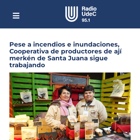
Saltar
al
contenido
Toggle
Escuchar Radio UdeC
Navigation
en vivo
Quiénes Somos
Pese a incendios e inundaciones,
Cooperativa de productores de ají
Programación
merkén de Santa Juana sigue
trabajando
Podcast
Ver
Noticias
imagen
más
Reportajes
grande
Columnas
Música Clásica
Especiales