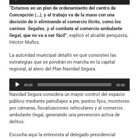
de
“Estamos en un plan de ordenamiento del centro de
audio
Concepción (…), y el trabajo va de la mano con una
decisión de ir eliminando el comercio ilícito, como los
casinos ilegales, y el combate al comercio ambulante
ilegal, que no va a ser fácil”
, explicó el alcalde penquista,
Héctor Muñoz.
La autoridad municipal detalló en qué consisten las
estrategias que se pondrán en marcha en la capital
regional, al alero del Plan Navidad Segura.
Reproductor
00:00
00:00
de
Navidad Segura considera un mayor control del espacio
audio
público mediante patrullajes a pie, puntos fijos, monitoreo
por cámaras, fiscalizaciones vehiculares y al comercio
ambulante ilegal, generando una prevención activa de
delitos.
Escucha aquí la entrevista al delegado presidencial