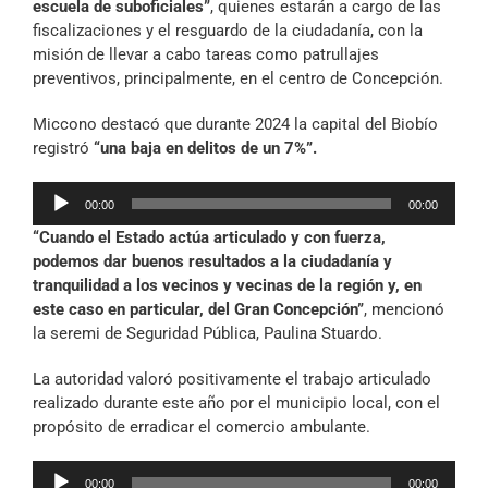
escuela de suboficiales”
, quienes estarán a cargo de las
fiscalizaciones y el resguardo de la ciudadanía, con la
misión de llevar a cabo tareas como patrullajes
preventivos, principalmente, en el centro de Concepción.
Miccono destacó que durante 2024 la capital del Biobío
registró
“una baja en delitos de un 7%”.
Reproductor
00:00
00:00
de
“Cuando el Estado actúa articulado y con fuerza,
audio
podemos dar buenos resultados a la ciudadanía y
tranquilidad a los vecinos y vecinas de la región y, en
este caso en particular, del Gran Concepción”
, mencionó
la seremi de Seguridad Pública, Paulina Stuardo.
La autoridad valoró positivamente el trabajo articulado
realizado durante este año por el municipio local, con el
propósito de erradicar el comercio ambulante.
Reproductor
00:00
00:00