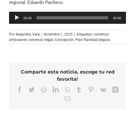
regional, Eduardo Pacheco:
Reproductor
00:00
00:00
de
audio
Por
Alejandra Vera
|
diciembre 1, 2025
|
Etiquetas:
comercio
ambulante
,
comercio ilegal
,
Concepción
,
Plan Navidad Segura
Comparte esta noticia, escoge tu red
favorita!
Facebook
Twitter
Reddit
LinkedIn
WhatsApp
Tumblr
Pinterest
Vk
Xing
Correo
electrónico