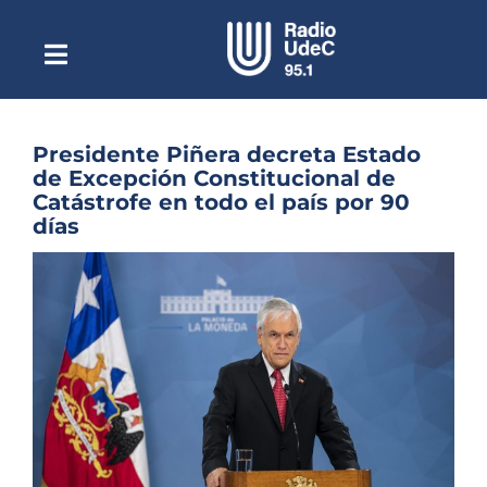
Saltar
al
contenido
Toggle
Escuchar Radio UdeC
Navigation
en vivo
Quiénes Somos
Presidente Piñera decreta Estado
de Excepción Constitucional de
Programación
Catástrofe en todo el país por 90
días
Podcast
Ver
Noticias
imagen
más
Reportajes
grande
Columnas
Música Clásica
Especiales