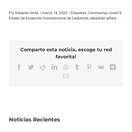
Por
Eduardo Unda
|
marzo 18, 2020
|
Etiquetas:
Coronavirus
,
covid19
,
Estado de Excepción Constitucional de Catástrofe
,
sebastián piñera
Comparte esta noticia, escoge tu red
favorita!
Facebook
Twitter
Reddit
LinkedIn
WhatsApp
Tumblr
Pinterest
Vk
Xing
Correo
electrónico
Noticias Recientes