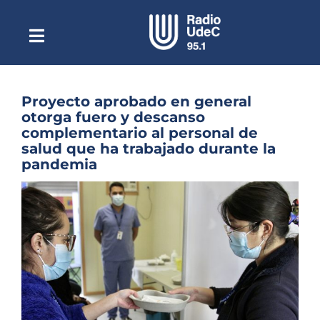
Saltar
al
contenido
Toggle
Escuchar Radio UdeC
Navigation
en vivo
Quiénes Somos
Proyecto aprobado en general
otorga fuero y descanso
Programación
complementario al personal de
salud que ha trabajado durante la
Podcast
pandemia
Noticias
Ver
imagen
Reportajes
más
grande
Columnas
Música Clásica
Especiales