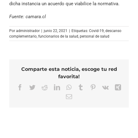
dicha instancia un acuerdo que viabilice la normativa.
Fuente: camara.cl
Por
administrador
|
junio 22, 2021
|
Etiquetas:
Covid-19
,
descanso
complementario
,
funcionarios de la salud
,
personal de salud
Comparte esta noticia, escoge tu red
favorita!
Facebook
Twitter
Reddit
LinkedIn
WhatsApp
Tumblr
Pinterest
Vk
Xing
Correo
electrónico