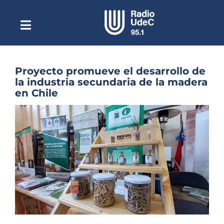
Saltar
al
contenido
Toggle
Escuchar Radio UdeC
Navigation
en vivo
Quiénes Somos
Proyecto promueve el desarrollo de
la industria secundaria de la madera
Programación
en Chile
Podcast
Ver
imagen
Noticias
más
grande
Reportajes
Columnas
Música Clásica
Especiales