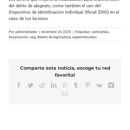
del delito de abigeato, como también el uso del
Dispositivo de Identificación Individual Oficial (DIIO) en el
caso de los bovinos.
Por
administrador
|
diciembre 24, 2020
|
Etiquetas:
carnicerías
,
fiscalización
,
sag
,
Seremi de Agricultura
,
supermercados
Comparte esta noticia, escoge tu red
favorita!
Facebook
Twitter
Reddit
LinkedIn
WhatsApp
Tumblr
Pinterest
Vk
Xing
Correo
electrónico