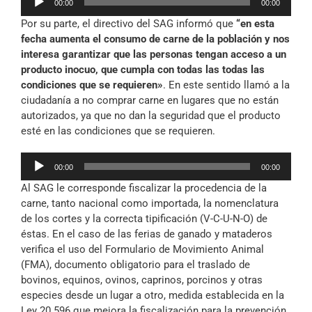
00:00
00:00
de
Por su parte, el directivo del SAG informó que
“en esta
audio
fecha aumenta el consumo de carne de la población y nos
interesa garantizar que las personas tengan acceso a un
producto inocuo, que cumpla con todas las todas las
condiciones que se requieren»
. En este sentido llamó a la
ciudadanía a no comprar carne en lugares que no están
autorizados, ya que no dan la seguridad que el producto
esté en las condiciones que se requieren.
Reproductor
00:00
00:00
de
Al SAG le corresponde fiscalizar la procedencia de la
audio
carne, tanto nacional como importada, la nomenclatura
de los cortes y la correcta tipificación (V-C-U-N-O) de
éstas. En el caso de las ferias de ganado y mataderos
verifica el uso del Formulario de Movimiento Animal
(FMA), documento obligatorio para el traslado de
bovinos, equinos, ovinos, caprinos, porcinos y otras
especies desde un lugar a otro, medida establecida en la
Ley 20.596 que mejora la fiscalización para la prevención