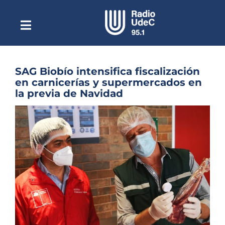
Saltar
al
contenido
Toggle
Escuchar Radio UdeC
Navigation
en vivo
Quiénes Somos
SAG Biobío intensifica fiscalización
en carnicerías y supermercados en
Programación
la previa de Navidad
Podcast
Ver
imagen
Noticias
más
grande
Reportajes
Columnas
Música Clásica
Especiales