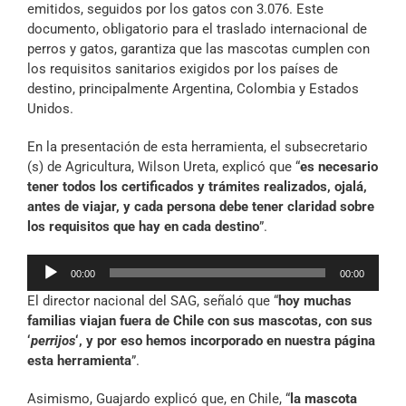
emitidos, seguidos por los gatos con 3.076. Este
documento, obligatorio para el traslado internacional de
perros y gatos, garantiza que las mascotas cumplen con
los requisitos sanitarios exigidos por los países de
destino, principalmente Argentina, Colombia y Estados
Unidos.
En la presentación de esta herramienta, el subsecretario
(s) de Agricultura, Wilson Ureta, explicó que “
es necesario
tener todos los certificados y trámites realizados, ojalá,
antes de viajar, y cada persona debe tener claridad sobre
los requisitos que hay en cada destino
”.
Reproductor
00:00
00:00
de
El director nacional del SAG, señaló que “
hoy muchas
audio
familias viajan fuera de Chile con sus mascotas, con sus
‘
perrijos
‘, y por eso hemos incorporado en nuestra página
esta herramienta
”.
Asimismo, Guajardo explicó que, en Chile, “
la mascota