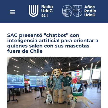
Saltar
al
contenido
Toggle
Escuchar Radio UdeC
Navigation
en vivo
Quiénes Somos
SAG presentó “chatbot” con
inteligencia artificial para orientar a
Programación
quienes salen con sus mascotas
fuera de Chile
Podcast
Ver
Noticias
imagen
más
Reportajes
grande
Columnas
Música Clásica
Especiales