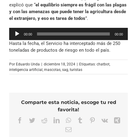
explicó que “
el equilibrio siempre es frágil con las plagas
y con las amenazas que puede tener la agricultura desde
el extranjero, y eso es tarea de todos
”.
Reproductor
00:00
00:00
de
Hasta la fecha, el Servicio ha interceptado más de 250
audio
toneladas de productos de riesgo en todo el país.
Por
Eduardo Unda
|
diciembre 18, 2024
|
Etiquetas:
chatbot
,
inteligencia artificial
,
mascotas
,
sag
,
turistas
Comparte esta noticia, escoge tu red
favorita!
Facebook
Twitter
Reddit
LinkedIn
WhatsApp
Tumblr
Pinterest
Vk
Xing
Correo
electrónico