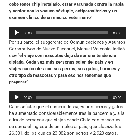
debe tener chip instalado, estar vacunada contra la rabia
y contar con la vacuna séxtuple, antiparasitarios y un
examen clínico de un médico veterinario
”.
Reproductor
00:00
00:00
de
Por su parte, el subgerente de Comunicaciones y Asuntos
audio
Corporativos de Nuevo Pudahuel, Manuel Valencia, indicó
que “
el viaje con mascotas dejó de ser una tendencia
aislada. Cada vez más personas salen del país y en
viajes nacionales con sus perros, sus gatos, hurones y
otro tipo de mascotas y para eso nos tenemos que
preparar
”.
Reproductor
00:00
00:00
de
Cabe señalar que el número de viajes con perros y gatos
audio
ha aumentado considerablemente tras la pandemia y, a la
cifra de personas que viajan desde Chile con mascotas,
se suma el ingreso de animales al país, que alcanza los
26.301, de los cuales 23.382 son perros y 2.920 gatos.