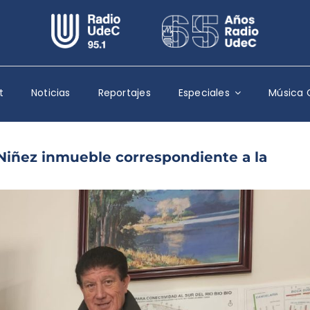
Escuchar Radio UdeC
en vivo
Quiénes Somos
t
Noticias
Reportajes
Especiales
Música 
Programación
Podcast
 Niñez inmueble correspondiente a la
Noticias
Reportajes
Columnas
Música Clásica
Especiales