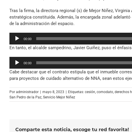
Tras la firma, la directora regional (s) de Mejor Niñez, Virgini
estratégica constituida. Además, la encargada zonal adelant
de la administración del espacio.
Reproductor
00:00
de
En tanto, el alcalde sampedrino, Javier Guiñez, puso el énfasis
audio
Reproductor
00:00
de
Cabe destacar que el contrato estipula que el inmueble corres
audio
para proyectos de cuidado alternativo de NNA, sean estos ej
Por
administrador
|
mayo 8, 2023
|
Etiquetas:
cesión
,
comodato
,
derechos 
San Pedro de la Paz
,
Servicio Mejor Niñez
Comparte esta noticia, escoge tu red favorita!