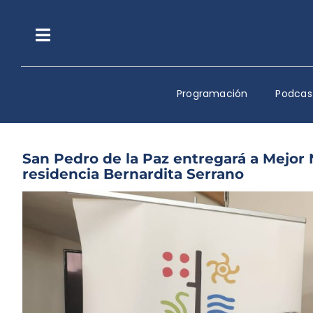
Saltar
al
contenido
Toggle
Navigation
Programación
Podcas
San Pedro de la Paz entregará a Mejor
residencia Bernardita Serrano
Ver
imagen
más
grande