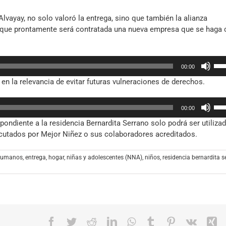
a Alvayay, no solo valoró la entrega, sino que también la alianza
ó que prontamente será contratada una nueva empresa que se haga 
Util
00:00
las
 en la relevancia de evitar futuras vulneraciones de derechos.
tec
de
Util
fle
00:00
las
arr
pondiente a la residencia Bernardita Serrano solo podrá ser utiliza
tec
par
ecutados por Mejor Niñez o sus colaboradores acreditados.
de
aum
fle
o
arr
humanos
,
entrega
,
hogar
,
niñas y adolescentes (NNA)
,
niños
,
residencia bernardita s
dis
par
el
aum
vol
o
dis
el
Facebook
Twitter
Reddit
LinkedIn
WhatsApp
Tumblr
Pinterest
Vk
X
vol